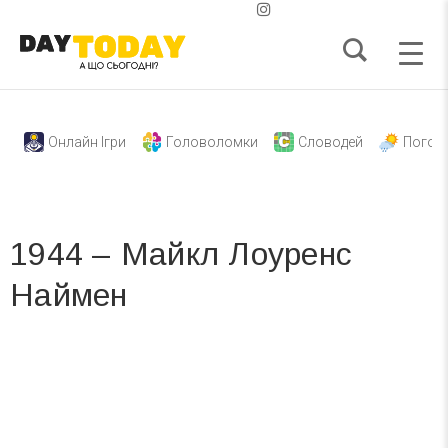
Онлайн Ігри
Головоломки
Словодей
Погод
1944 – Майкл Лоуренс
Наймен
Вже 6 років DAY TODAY складає для вас «
Список свят на день
». Підписуйтесь на щоденну розсилку
зручним для вас способом.
Телеграм
Інстаграм