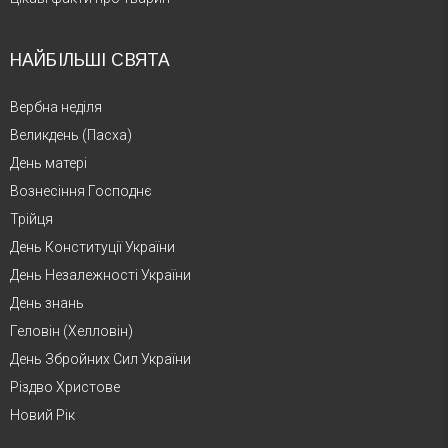
НАЙБІЛЬШІ СВЯТА
Вербна неділя
Великдень (Пасха)
День матері
Вознесіння Господнє
Трійця
День Конституції України
День Незалежності України
День знань
Геловін (Хелловін)
День Збройних Сил України
Різдво Христове
Новий Рік