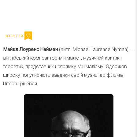
Ваш імейл
Підписатися
Email
Майкл Лоуренс Наймен
(англ. Michael Laurence Nyman) —
англійський композитор-мінімаліст, музичний критик і
теоретик, представник напрямку Мінімалізму. Одержав
широку популярність завдяки своїй музиці до фільмів
Пітера Гріневея.