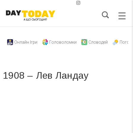
Онлайн Ігри
Головоломки
Словодей
Погод
1908 – Лев Ландау
Вже 6 років DAY TODAY складає для вас «
Список свят на день
». Підписуйтесь на щоденну розсилку
зручним для вас способом.
Телеграм
Інстаграм