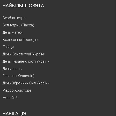
НАЙБІЛЬШІ СВЯТА
Вербна неділя
Великдень (Пасха)
День матері
Вознесіння Господнє
Трійця
День Конституції України
День Незалежності України
День знань
Геловін (Хелловін)
День Збройних Сил України
Різдво Христове
Новий Рік
НАВІГАЦІЯ