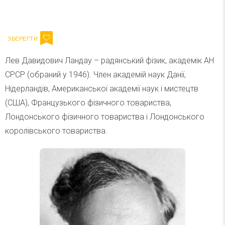
Ваш імейл
Підписатися
Email
Лев Давидович Ландау – радянський фізик, академік АН
СРСР (обраний у 1946). Член академій наук Данії,
Нідерландів, Американської академії наук і мистецтв
(США), Французького фізичного товариства,
Лондонського фізичного товариства і Лондонського
королівського товариства.