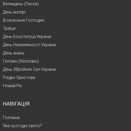
Великдень (Пасха)
День матері
Вознесіння Господнє
Трійця
День Конституції України
День Незалежності України
День знань
Геловін (Хелловін)
День Збройних Сил України
Різдво Христове
Новий Рік
НАВІГАЦІЯ
Головна
Яке сьогодні свято?