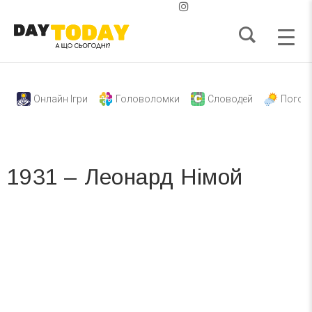
Онлайн Ігри
Головоломки
Словодей
Погод
1931 – Леонард Німой
Вже 6 років DAY TODAY складає для вас «
Список свят на день
». Підписуйтесь на щоденну розсилку
зручним для вас способом.
Телеграм
Інстаграм