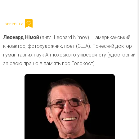
Ваш імейл
Підписатися
Email
Леонард Німой
(англ. Leonard Nimoy) — американський
кіноактор, фотохудожник, поет (США). Почесний доктор
гуманітарних наук Антіохського університету (удостоєний
за свою працю в пам’ять про Голокост).