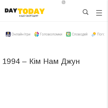
Онлайн Ігри
Головоломки
Словодей
Погод
1994 – Кім Нам Джун
Вже 6 років DAY TODAY складає для вас «
Список свят на день
». Підписуйтесь на щоденну розсилку
зручним для вас способом.
Телеграм
Інстаграм