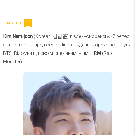
Ваш імейл
Підписатися
Email
Kim Nam-joon
(Korean: 김남준) південнокорейський репер,
автор пісень і продюсер. Лідер південнокорейської групи
BTS. Відомий під своїм сценічним ім’ям –
RM
(Rap
Monster).