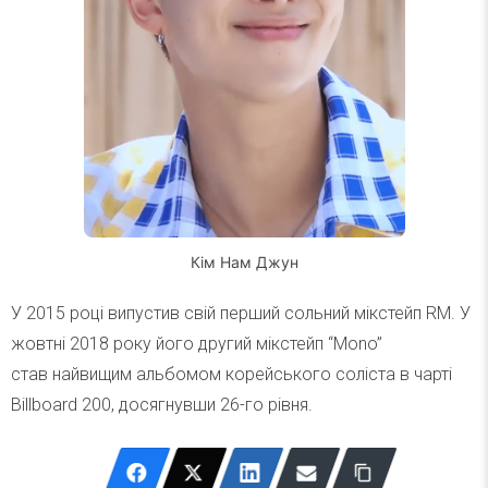
Кім Нам Джун
У 2015 році випустив свій перший сольний мікстейп RM. У
жовтні 2018 року його другий мікстейп “Mono”
став найвищим альбомом корейського соліста в чарті
Billboard 200, досягнувши 26-го рівня.