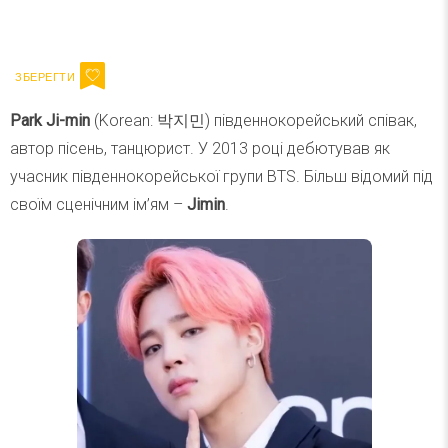
Ваш імейл
Підписатися
Email
Park Ji-min
(Korean: 박지민) південнокорейський співак,
автор пісень, танцюрист. У 2013 році дебютував як
учасник південнокорейської групи BTS. Більш відомий під
своїм сценічним ім’ям –
Jimin
.