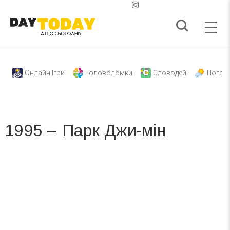
Онлайн Ігри
Головоломки
Словодей
Погод
1995 – Парк Джи-мін
Вже 6 років DAY TODAY складає для вас «
Список свят на день
». Підписуйтесь на щоденну розсилку
зручним для вас способом.
Телеграм
Інстаграм