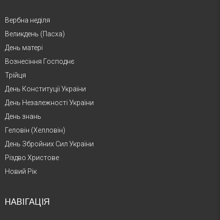
Вербна неділя
Великдень (Пасха)
День матері
Вознесіння Господнє
Трійця
День Конституції України
День Незалежності України
День знань
Геловін (Хелловін)
День Збройних Сил України
Різдво Христове
Новий Рік
НАВІГАЦІЯ