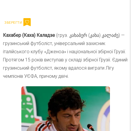
Ваш імейл
Підписатися
Email
Кахабер (Каха) Каладзе
(груз. კახაბერ (კახა) კალაძე) —
грузинський футболіст, універсальний захисник
італійського клубу «Дженоа» і національної збірної Грузії.
Протягом 15 років виступав у складі збірної Грузії. Єдиний
грузинський футболіст, якому вдалося виграти Лігу
чемпіонів УЄФА, причому двічі.