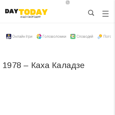
Онлайн Ігри
Головоломки
Словодей
Погод
1978 – Каха Каладзе
Вже 6 років DAY TODAY складає для вас «
Список свят на день
». Підписуйтесь на щоденну розсилку
зручним для вас способом.
Телеграм
Інстаграм