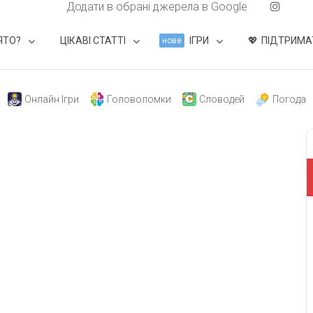
Додати в обрані джерела в Google
ЯТО?
ЦІКАВІ СТАТТІ
ІГРИ
ПІДТРИМА
нове
Онлайн Ігри
Головоломки
Словодей
Погода
свят на день
». Підписуйтесь на щоденну розсилку
Підписатися