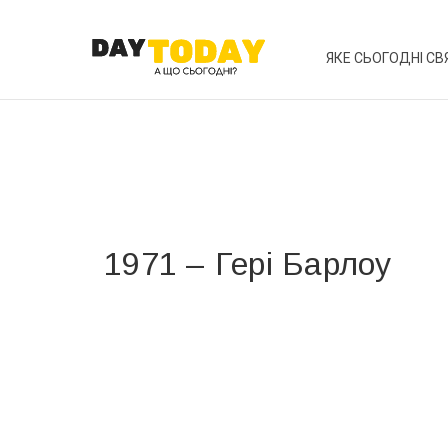
ЯКЕ СЬОГОДНІ СВ
1971 – Гері Барлоу
Вже 6 років DAY TODAY складає для вас «
Список 
зручним для вас способом.
Телеграм
Інстаграм
Ваш імейл