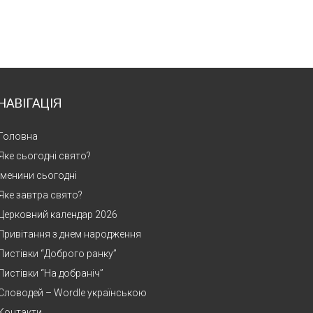
НАВІГАЦІЯ
Головна
Яке сьогодні свято?
Іменини сьогодні
Яке завтра свято?
Церковний календар 2026
Привітання з днем народження
Листівки “Доброго ранку”
Листівки “На добраніч”
Словодей – Wordle українською
Контакти