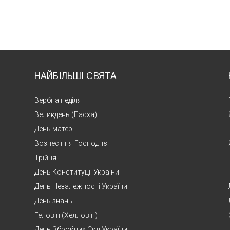
НАЙБІЛЬШІ СВЯТА
Вербна неділя
Великдень (Пасха)
День матері
Вознесіння Господнє
Трійця
День Конституції України
День Незалежності України
День знань
Геловін (Хелловін)
День Збройних Сил України