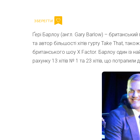
Email
Ґері Барлоу (англ. Gary Barlow) – британський
та автор більшості хітів гурту Take That, тако
британського шоу X Factor. Барлоу один із найу
рахунку 13 хітів № 1 та 23 хітів, що потрапили 