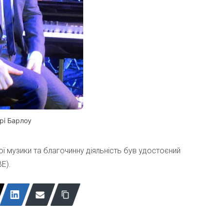
рі Барлоу
ї музики та благочинну діяльність був удостоєний
E).