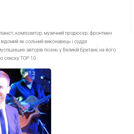
 піаніст, композитор, музичний продюсер, фронтмен
ж відомий як сольний виконавець і суддя
спішніших авторів пісень у Великій Британії, на його
до списку TOP 10.