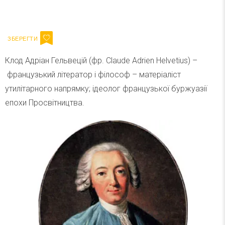
Ваш імейл
Підписатися
Email
Клод Адріан Гельвецій (фр. Claude Adrien Helvetius) –
французький літератор і філософ – матеріаліст
утилітарного напрямку; ідеолог французької буржуазії
епохи Просвітництва.