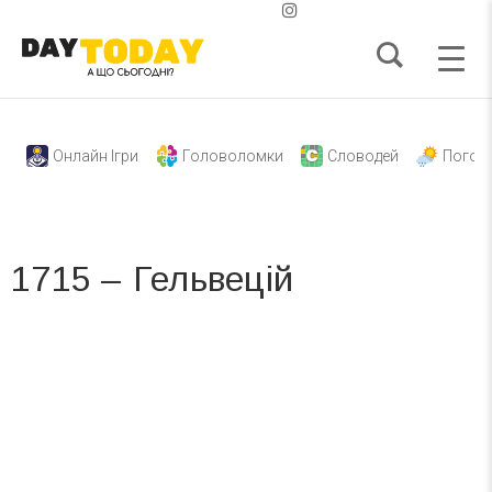
Онлайн Ігри
Головоломки
Словодей
Погод
1715 – Гельвецій
Вже 6 років DAY TODAY складає для вас «
Список свят на день
». Підписуйтесь на щоденну розсилку
зручним для вас способом.
Телеграм
Інстаграм