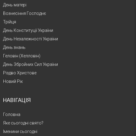
День матері
Вознесіння Господнє
Трійця
День Конституції України
День Незалежності України
День знань
Геловін (Хелловін)
День Збройних Сил України
Різдво Христове
Новий Рік
НАВІГАЦІЯ
Головна
Яке сьогодні свято?
Іменини сьогодні