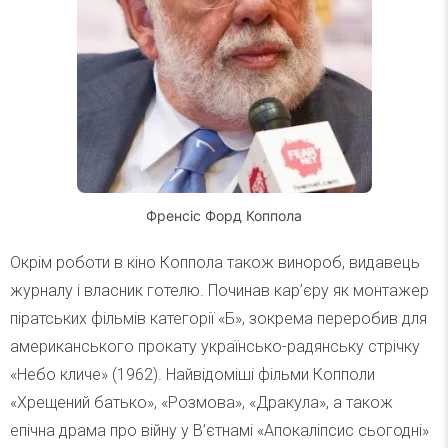
Френсіс Форд Коппола
Окрім роботи в кіно Коппола також винороб, видавець
журналу і власник готелю. Починав кар’єру як монтажер
піратських фільмів категорії «Б», зокрема переробив для
американського прокату українсько-радянську стрічку
«Небо кличе» (1962). Найвідоміші фільми Копполи
«Хрещений батько», «Розмова», «Дракула», а також
епічна драма про війну у В’єтнамі «Апокаліпсис сьогодні»