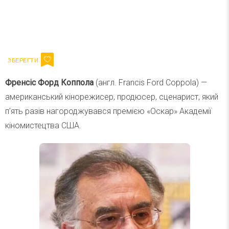
Ваш імейл
Підписатися
Email
Френсіс Форд Коппола
(англ. Francis Ford Coppola) —
американський кінорежисер, продюсер, сценарист, який
п’ять разів нагороджувався премією «Оскар» Академії
кіномистецтва США.