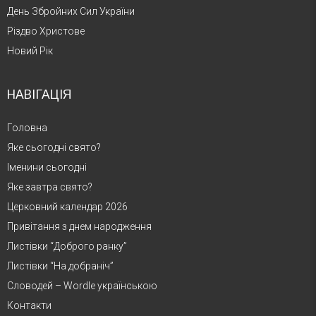
День Збройних Сил України
Різдво Христове
Новий Рік
НАВІГАЦІЯ
Головна
Яке сьогодні свято?
Іменини сьогодні
Яке завтра свято?
Церковний календар 2026
Привітання з днем народження
Листівки “Доброго ранку”
Листівки “На добраніч”
Словодей – Wordle українською
Контакти