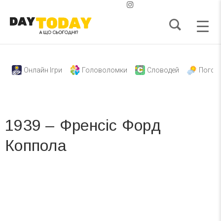
Онлайн Ігри
Головоломки
Словодей
Погод
1939 – Френсіс Форд
Коппола
Вже 6 років DAY TODAY складає для вас «
Список свят на день
». Підписуйтесь на щоденну розсилку
зручним для вас способом.
Телеграм
Інстаграм