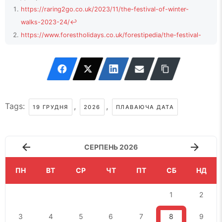
https://raring2go.co.uk/2023/11/the-festival-of-winter-
walks-2023-24/
↩
https://www.forestholidays.co.uk/forestipedia/the-festival-
of-winter-walks/
↩
Tags:
,
,
19 ГРУДНЯ
2026
ПЛАВАЮЧА ДАТА
СЕРПЕНЬ 2026
ПН
ВТ
СР
ЧТ
ПТ
СБ
НД
1
2
3
4
5
6
7
8
9