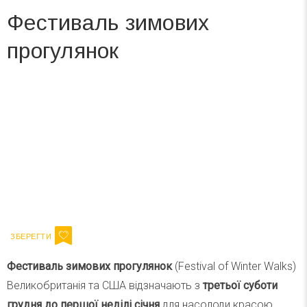
Фестиваль зимових
прогулянок
Вже 6 років DAY TODAY складає для вас «
Список свят на день
». Підписуйтесь на щоденну розсилку
зручним для вас способом.
Телеграм
Інстаграм
Ваш імейл
Підписатися
Email
Фестиваль зимових прогулянок
(Festival of Winter Walks)
Великобританія та США відзначають з
третьої суботи
грудня до першої неділі січня
для насолоди красою