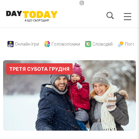
Онлайн Ігри
Головоломки
Словодей
Погод