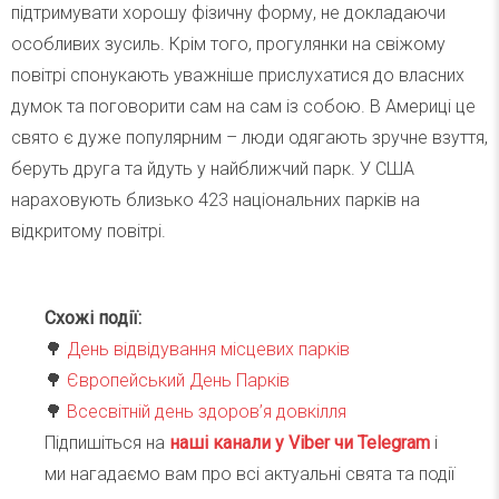
підтримувати хорошу фізичну форму, не докладаючи
особливих зусиль. Крім того, прогулянки на свіжому
повітрі спонукають уважніше прислухатися до власних
думок та поговорити сам на сам із собою. В Америці це
свято є дуже популярним – люди одягають зручне взуття,
беруть друга та йдуть у найближчий парк. У США
нараховують близько 423 національних парків на
відкритому повітрі.
Схожі події:
🌳
День відвідування місцевих парків
🌳
Європейський День Парків
🌳
Всесвітній день здоров’я довкілля
Підпишіться на
наші канали у Viber чи Telegra
m
і
ми нагадаємо вам про всі актуальні свята та події