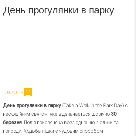
День прогулянки в парку
Вже 6 років DAY TODAY складає для вас «
Список свят на день
». Підписуйтесь на щоденну розсилку
зручним для вас способом.
Телеграм
Інстаграм
Ваш імейл
Підписатися
Email
День прогулянки в парку
(Take a Walk in the Park Day) є
неофіційним святом, яке відзначається щорічно
30
березня
. Подія присвячена возз’єднанню людини та
природи. Ходьба пішки є чудовим способом