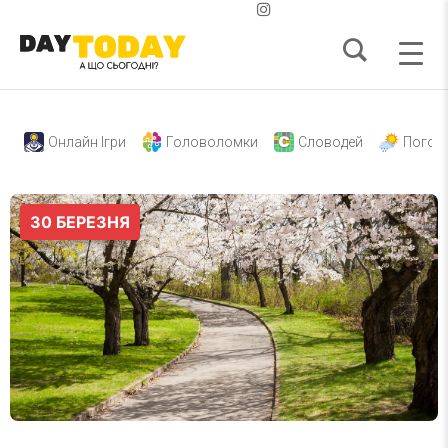
Онлайн Ігри
Головоломки
Словодей
Погод