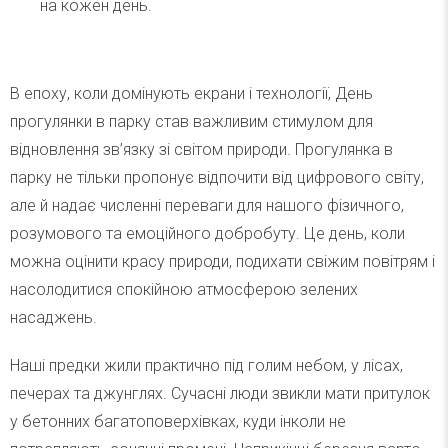
на кожен день.
В епоху, коли домінують екрани і технології, День
прогулянки в парку став важливим стимулом для
відновлення зв’язку зі світом природи. Прогулянка в
парку не тільки пропонує відпочити від цифрового світу,
але й надає численні переваги для нашого фізичного,
розумового та емоційного добробуту. Це день, коли
можна оцінити красу природи, подихати свіжим повітрям і
насолодитися спокійною атмосферою зелених
насаджень.
Наші предки жили практично під голим небом, у лісах,
печерах та джунглях. Сучасні люди звикли мати притулок
у бетонних багатоповерхівках, куди інколи не