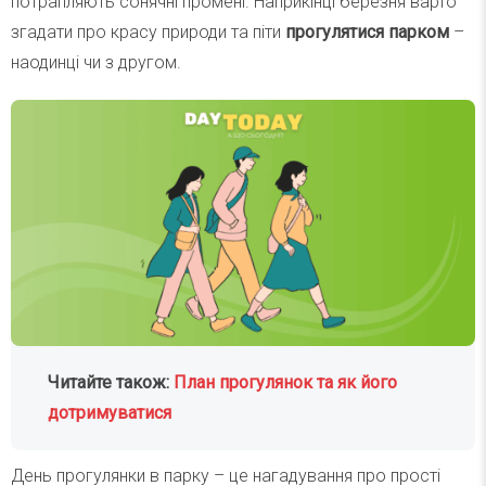
потрапляють сонячні промені. Наприкінці березня варто
згадати про красу природи та піти
прогулятися парком
–
наодинці чи з другом.
Читайте також:
План прогулянок та як його
дотримуватися
День прогулянки в парку – це нагадування про прості