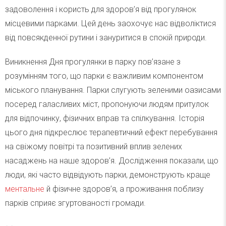
задоволення і користь для здоров’я від прогулянок
місцевими парками. Цей день заохочує нас відволіктися
від повсякденної рутини і зануритися в спокій природи.
Виникнення Дня прогулянки в парку пов’язане з
розумінням того, що парки є важливим компонентом
міського планування. Парки слугують зеленими оазисами
посеред галасливих міст, пропонуючи людям притулок
для відпочинку, фізичних вправ та спілкування. Історія
цього дня підкреслює терапевтичний ефект перебування
на свіжому повітрі та позитивний вплив зелених
насаджень на наше здоров’я. Дослідження показали, що
люди, які часто відвідують парки, демонструють краще
ментальне
й фізичне здоров’я, а проживання поблизу
парків сприяє згуртованості громади.