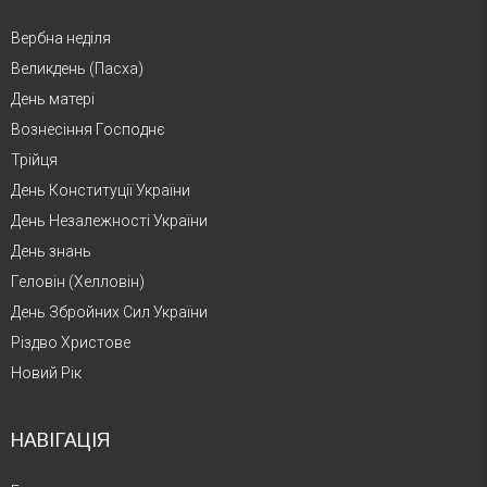
Вербна неділя
Великдень (Пасха)
День матері
Вознесіння Господнє
Трійця
День Конституції України
День Незалежності України
День знань
Геловін (Хелловін)
День Збройних Сил України
Різдво Христове
Новий Рік
НАВІГАЦІЯ