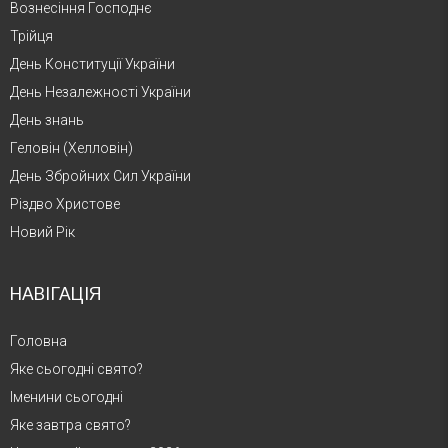
Вознесіння Господнє
Трійця
День Конституції України
День Незалежності України
День знань
Геловін (Хелловін)
День Збройних Сил України
Різдво Христове
Новий Рік
НАВІГАЦІЯ
Головна
Яке сьогодні свято?
Іменини сьогодні
Яке завтра свято?