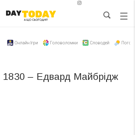
Онлайн Ігри
Головоломки
Словодей
Погод
1830 – Едвард Майбрідж
Вже 6 років DAY TODAY складає для вас «
Список свят на день
». Підписуйтесь на щоденну розсилку
зручним для вас способом.
Телеграм
Інстаграм