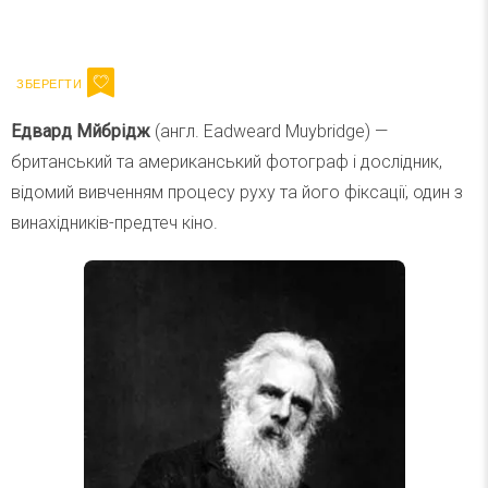
Ваш імейл
Підписатися
Email
Едвард Мйбрідж
(англ. Eadweard Muybridge) —
британський та американський фотограф і дослідник,
відомий вивченням процесу руху та його фіксації, один з
винахідників-предтеч кіно.