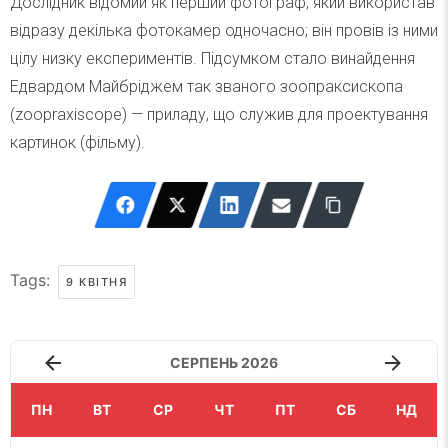
Дослідник відомий як перший фотограф, який використав
відразу декілька фотокамер одночасно; він провів із ними
цілу низку експериментів. Підсумком стало винайдення
Едвардом Майбріджем так званого зоопраксископа
(zoopraxiscope) — приладу, що служив для проектування
картинок (фільму).
Tags:
9 КВІТНЯ
СЕРПЕНЬ 2026
ПН
ВТ
СР
ЧТ
ПТ
СБ
НД