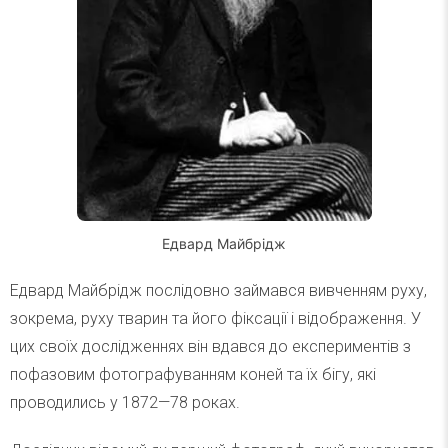
Едвард Майбрідж
Едвард Майбрідж послідовно займався вивченням руху,
зокрема, руху тварин та його фіксації і відображення. У
цих своїх дослідженнях він вдався до експериментів з
пофазовим фотографуванням коней та їх бігу, які
проводились у 1872—78 роках.