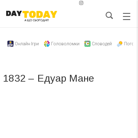
Онлайн Ігри
Головоломки
Словодей
Погод
1832 – Едуар Мане
Вже 6 років DAY TODAY складає для вас «
Список свят на день
». Підписуйтесь на щоденну розсилку
зручним для вас способом.
Телеграм
Інстаграм