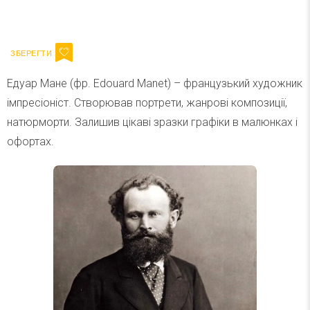
Ваш імейл
Підписатися
Email
Едуар Мане (фр. Edouard Manet) – французький художник
імпресіоніст. Створював портрети, жанрові композиції,
натюрморти. Залишив цікаві зразки графіки в малюнках і
офортах.