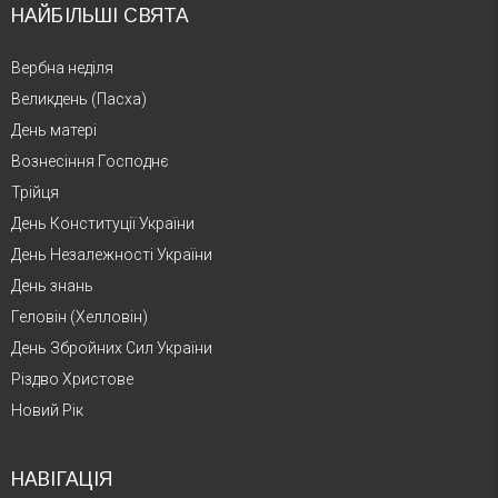
НАЙБІЛЬШІ СВЯТА
Вербна неділя
Великдень (Пасха)
День матері
Вознесіння Господнє
Трійця
День Конституції України
День Незалежності України
День знань
Геловін (Хелловін)
День Збройних Сил України
Різдво Христове
Новий Рік
НАВІГАЦІЯ