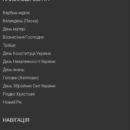
Вербна неділя
Великдень (Пасха)
День матері
Вознесіння Господнє
Трійця
День Конституції України
День Незалежності України
День знань
Геловін (Хелловін)
День Збройних Сил України
Різдво Христове
Новий Рік
НАВІГАЦІЯ