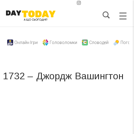
Онлайн Ігри
Головоломки
Словодей
Погод
1732 – Джордж Вашингтон
Вже 6 років DAY TODAY складає для вас «
Список свят на день
». Підписуйтесь на щоденну розсилку
зручним для вас способом.
Телеграм
Інстаграм