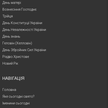
День матері
Вознесіння Господнє
Трійця
День Конституції України
День Незалежності України
День знань
Геловін (Хелловін)
День Збройних Сил України
Різдво Христове
Новий Рік
НАВІГАЦІЯ
Головна
Яке сьогодні свято?
Іменини сьогодні