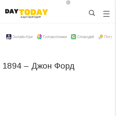
Онлайн Ігри
Головоломки
Словодей
Погод
1894 – Джон Форд
Вже 6 років DAY TODAY складає для вас «
Список свят на день
». Підписуйтесь на щоденну розсилку
зручним для вас способом.
Телеграм
Інстаграм