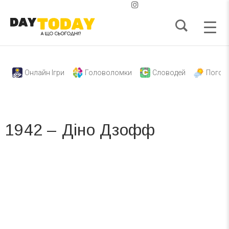
Онлайн Ігри
Головоломки
Словодей
Погод
1942 – Діно Дзофф
Вже 6 років DAY TODAY складає для вас «
Список свят на день
». Підписуйтесь на щоденну розсилку
зручним для вас способом.
Телеграм
Інстаграм