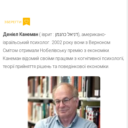
Ваш імейл
Підписатися
Email
Деніел Канеман
( іврит : דניאל כהנמן), американо-
ізраїльський психолог. 2002 року вони з Верноном
Смітом отримали Нобелівську премію з економіки.
Канеман відомий своїми працями з когнітивної психології,
теорії прийняття рішень та поведінкової економіки.