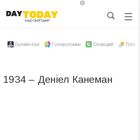
Онлайн Ігри
Головоломки
Словодей
Погод
1934 – Деніел Канеман
Вже 6 років DAY TODAY складає для вас «
Список свят на день
». Підписуйтесь на щоденну розсилку
зручним для вас способом.
Телеграм
Інстаграм