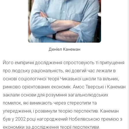
Деніел Канеман
Його емпіричні дослідження спростовують ті припущення
про людську раціональність, які довгий час лежали в
основі соціологічної теорії Чиказької школи та вільних,
ринково орієнтованих економік. Амос Тверські і Канеман
заклали основи для розуміння загальнолюдських
помилок, які виникають через стереотипи та
упередження, і розвинули теорію перспектив. Канеман
був у 2002 році нагороджений Нобелівською премією з
економіки за дослідження теорії перспективи.