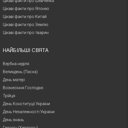
Цікаві факти про Шевченка
Цікаві факти про Японію
Цікаві факти про Китай
Цікаві факти про Землю
Цікаві факти про тварин
НАЙБІЛЬШІ СВЯТА
Вербна неділя
Великдень (Пасха)
День матері
Вознесіння Господнє
Трійця
День Конституції України
День Незалежності України
День знань
Геловін (Хелловін)