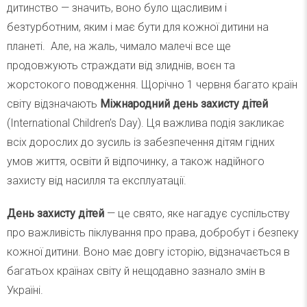
дитинство — значить, воно було щасливим і
безтурботним, яким і має бути для кожної дитини на
планеті. Але, на жаль, чимало малечі все ще
продовжують страждати від злиднів, воєн та
жорстокого поводження. Щорічно 1 червня багато країн
світу відзначають
Міжнародний день захисту дітей
(International Children’s Day). Ця важлива подія закликає
всіх дорослих до зусиль із забезпечення дітям гідних
умов життя, освіти й відпочинку, а також надійного
захисту від насилля та експлуатації.
День захисту дітей
— це свято, яке нагадує суспільству
про важливість піклування про права, добробут і безпеку
кожної дитини. Воно має довгу історію, відзначається в
багатьох країнах світу й нещодавно зазнало змін в
Україні.