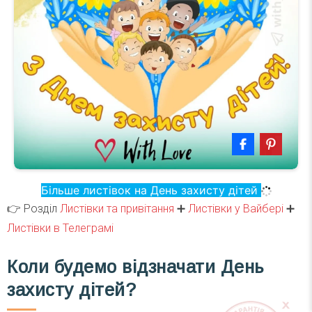
Більше листівок на День захисту дітей
👉 Розділ
Листівки та привітання
➕
Листівки у Вайбері
➕
Листівки в Телеграмі
Коли будемо відзначати День
захисту дітей
?