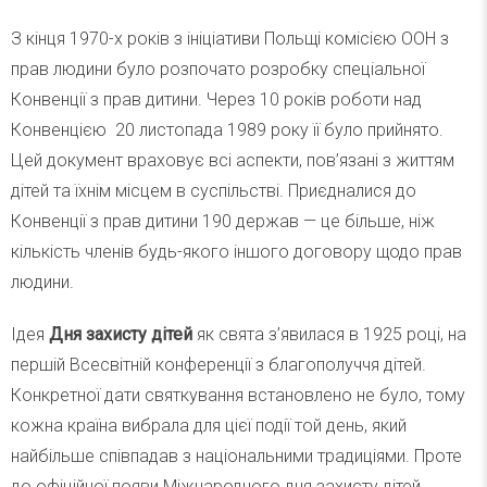
З кінця 1970-х років з ініціативи Польщі комісією ООН з
прав людини було розпочато розробку спеціальної
Конвенції з прав дитини. Через 10 років роботи над
Конвенцією 20 листопада 1989 року її було прийнято.
Цей документ враховує всі аспекти, пов’язані з життям
дітей та їхнім місцем в суспільстві. Приєдналися до
Конвенції з прав дитини 190 держав — це більше, ніж
кількість членів будь-якого іншого договору щодо прав
людини.
Ідея
Дня захисту дітей
як свята з’явилася в 1925 році, на
першій Всесвітній конференції з благополуччя дітей.
Конкретної дати святкування встановлено не було, тому
кожна країна вибрала для цієї події той день, який
найбільше співпадав з національними традиціями. Проте
до офіційної появи Міжнародного дня захисту дітей