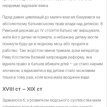
нерідними, відрізали язика.
Підхід давніх цивілізацій до малечі взагалі базувався на
абсолютному батьківському праві влади над дитиною. В
Римській державі до IV століття батько міг вирішувати,
жити його дитині чи померти, а небажану дитину могли
покинути будь-де в людному місці або продати в
рабство. Такі жорстокі звичаї тривали, доки імператор
Риму Костянтин Великий запровадив реформу, яка
відняла право в батьків вбивати дітей — це стало карним
злочином, а відмовитися від дитини стало можливим
тільки в тому разі, коли вона мала вроджені вади.
XVIII ст – XIX ст
Здавалося б, з розвитком людського суспільства мали
з’являтися дієві й справедливі закони щодо захисту