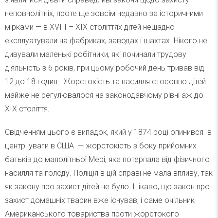
неповнолітніх, проте ще зовсім недавно за історичними
мірками — в XVIII – XIX століттях дітей нещадно
експлуатували на фабриках, заводах і шахтах. Нікого не
дивували маленькі робітники, які починали трудову
діяльність з 6 років, при цьому робочий день тривав від
12 до 18 годин. Жорстокість та насилля стосовно дітей
майже не регулювалося на законодавчому рівні аж до
XIX століття.
Свідченням цього є випадок, який у 1874 році опинився в
центрі уваги в США — жорстокість з боку прийомних
батьків до малолітньої Мері, яка потерпала від фізичного
насилля та голоду. Поліція в цій справі не мала впливу, так
як закону про захист дітей не було. Цікаво, що закон про
захист домашніх тварин вже існував, і саме очільник
Американського товариства проти жорстокого