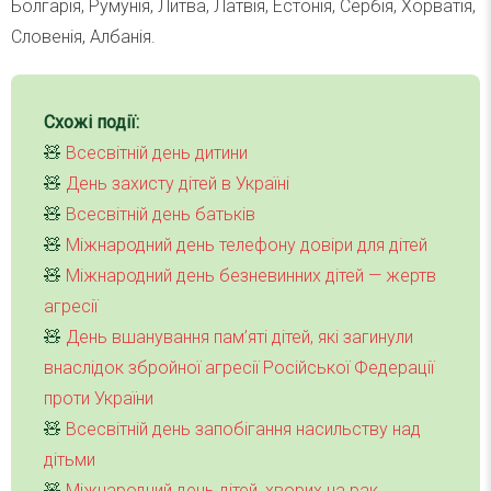
Болгарія, Румунія, Литва, Латвія, Естонія, Сербія, Хорватія,
Словенія, Албанія.
Схожі події:
🧸
Всесвітній день дитини
🧸
День захисту дітей в Україні
🧸
Всесвітній день батьків
🧸
Міжнародний день телефону довіри для дітей
🧸
Міжнародний день безневинних дітей — жертв
агресії
🧸
День вшанування пам’яті дітей, які загинули
внаслідок збройної агресії Російської Федерації
проти України
🧸
Всесвітній день запобігання насильству над
дітьми
🧸
Міжнародний день дітей, хворих на рак