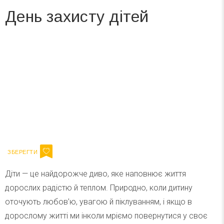
День захисту дітей
Вже 6 років DAY TODAY складає для вас «
Список свят на день
». Підписуйтесь на щоденну розсилку
зручним для вас способом.
Телеграм
Інстаграм
Ваш імейл
Підписатися
Email
Діти — це найдорожче диво, яке наповнює життя
дорослих радістю й теплом. Природно, коли дитину
оточують любов’ю, увагою й піклуванням, і якщо в
дорослому житті ми інколи мріємо повернутися у своє