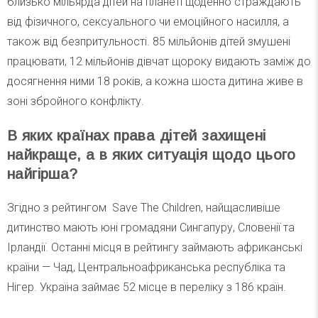
близько мільярда дітей на планеті щоденно страждають
від фізичного, сексуального чи емоційного насилля, а
також від безпритульності. 85 мільйонів дітей змушені
працювати, 12 мільйонів дівчат щороку видають заміж до
досягнення ними 18 років, а кожна шоста дитина живе в
зоні збройного конфлікту.
В яких країнах права дітей захищені
найкраще, а в яких ситуація щодо цього
найгірша?
Згідно з рейтингом Save The Children, найщасливіше
дитинство мають юні громадяни Сингапуру, Словенії та
Ірландії. Останні місця в рейтингу займають африканські
країни — Чад, Центральноафриканська республіка та
Нігер. Україна займає 52 місце в переліку з 186 країн.