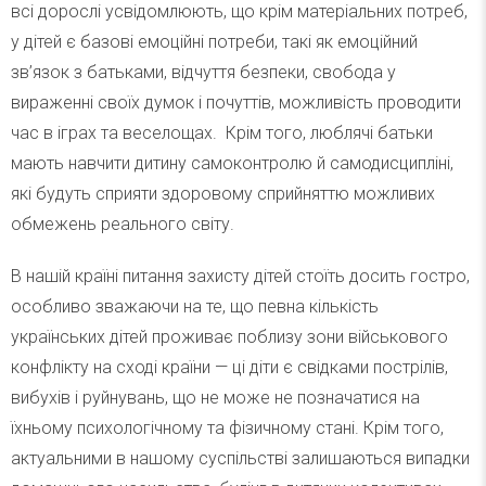
всі дорослі усвідомлюють, що крім матеріальних потреб,
у дітей є базові емоційні потреби, такі як емоційний
зв’язок з батьками, відчуття безпеки, свобода у
вираженні своїх думок і почуттів, можливість проводити
час в іграх та веселощах. Крім того, люблячі батьки
мають навчити дитину самоконтролю й самодисципліні,
які будуть сприяти здоровому сприйняттю можливих
обмежень реального світу.
В нашій країні питання захисту дітей стоїть досить гостро,
особливо зважаючи на те, що певна кількість
українських дітей проживає поблизу зони військового
конфлікту на сході країни — ці діти є свідками пострілів,
вибухів і руйнувань, що не може не позначатися на
їхньому психологічному та фізичному стані. Крім того,
актуальними в нашому суспільстві залишаються випадки