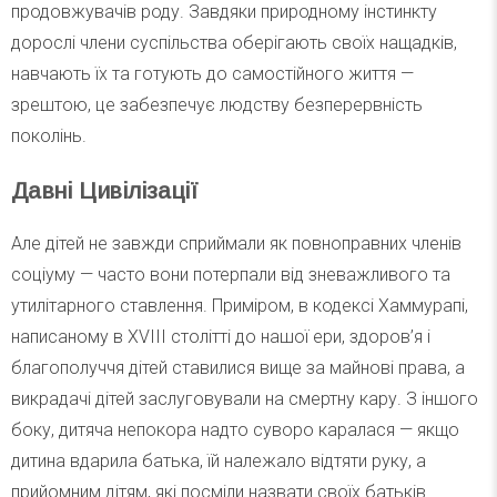
продовжувачів роду. Завдяки природному інстинкту
дорослі члени суспільства оберігають своїх нащадків,
навчають їх та готують до самостійного життя —
зрештою, це забезпечує людству безперервність
поколінь.
Давні Цивілізації
Але дітей не завжди сприймали як повноправних членів
соціуму — часто вони потерпали від зневажливого та
утилітарного ставлення. Приміром, в кодексі Хаммурапі,
написаному в XVIII столітті до нашої ери, здоров’я і
благополуччя дітей ставилися вище за майнові права, а
викрадачі дітей заслуговували на смертну кару. З іншого
боку, дитяча непокора надто суворо каралася — якщо
дитина вдарила батька, їй належало відтяти руку, а
прийомним дітям, які посміли назвати своїх батьків