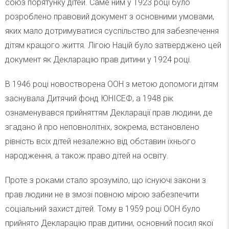
союз порятунку дітей. Саме ним у 1923 році було
розроблено правовий документ з основними умовами,
яких мало дотримуватися суспільство для забезпечення
дітям кращого життя. Лігою Націй було затверджено цей
документ як Декларацію прав дитини у 1924 році.
В 1946 році новостворена ООН з метою допомоги дітям
заснувала Дитячий фонд ЮНІСЕФ, а 1948 рік
ознаменувався прийняттям Декларації прав людини, де
згадано й про неповнолітніх, зокрема, встановлено
рівність всіх дітей незалежно від обставин їхнього
народження, а також право дітей на освіту.
Проте з роками стало зрозуміло, що існуючі закони з
прав людини не в змозі повною мірою забезпечити
соціальний захист дітей. Тому в 1959 році ООН було
прийнято Декларацію прав дитини, основний посил якої