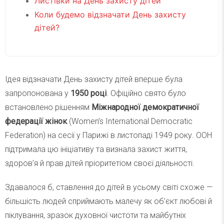
Листівки на День захисту дітей
Коли будемо відзначати День захисту
дітей?
Ідея відзначати День захисту дітей вперше була
запропонована у
1950 році
. Офіційно свято було
встановлено рішенням
Міжнародної демократичної
федерації жінок
(Women’s International Democratic
Federation) на сесії у Парижі в листопаді 1949 року. ООН
підтримала цю ініціативу та визнала захист життя,
здоров’я й прав дітей пріоритетіом своєї діяльності.
Здавалося б, ставлення до дітей в усьому світі схоже —
більшість людей сприймають малечу як об’єкт любові й
піклування, зразок духовної чистоти та майбутніх