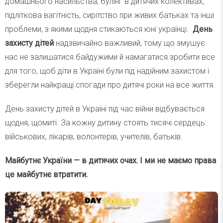
домашнього насильства, булінг в дитячих колективах,
підліткова вагітність, сирітство при живих батьках та інші
проблеми, з якими щодня стикаються юні українці.
День
захисту дітей
надзвичайно важливий, тому що змушує
нас не залишатися байдужими й намагатися зробити все
для того, щоб діти в Україні були під надійним захистом і
зберегли найкращі спогади про дитячі роки на все життя.
День захисту дітей в Україні під час війни відбувається
щодня, щомиті. За кожну дитину стоять тисячі сердець:
військових, лікарів, волонтерів, учителів, батьків.
Майбутнє України — в дитячих очах. І ми не маємо права
це майбутнє втратити.