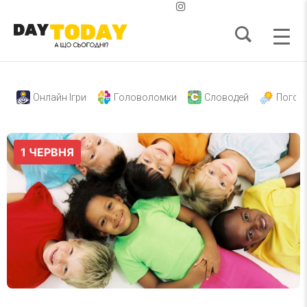
Онлайн Ігри
Головоломки
Словодей
Погод