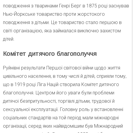
поводження з тваринами Генрі Берг в 1875 році заснував
Нью-Йоркське товариство проти жорстокого
поводження з дітьми. Це товариство стало першою в
світі організацією, яка займалася виключно захистом
дітей.
Комітет дитячого благополуччя
Руйнівні результати Першої світової війни щодо життя
цивільного населення, в тому числі й дітей, сприяли тому,
що в 1919 році Ліга Націй створила Комітет дитячого
благополуччя. Центром його уваги були проблеми
дитячої безпритульності, торгівлі дітьми, трудової й
сексуальної експлуатації. Головну роль у встановленні
соціальних стандартів на той період мали міжнародні
організації, серед яких найвідомішим був Міжнародний