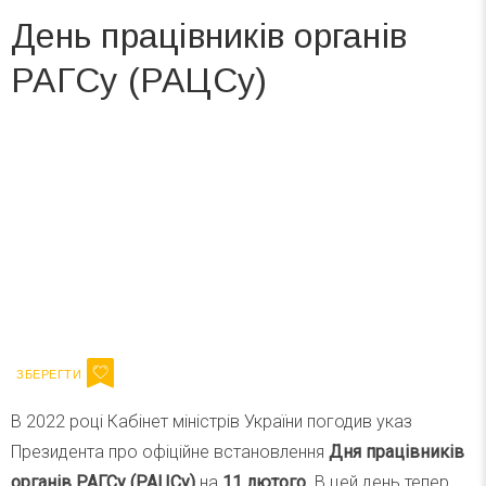
День працівників органів
РАГСу (РАЦСу)
Вже 6 років DAY TODAY складає для вас «
Список свят на день
». Підписуйтесь на щоденну розсилку
зручним для вас способом.
Телеграм
Інстаграм
Ваш імейл
Підписатися
Email
В 2022 році Кабінет міністрів України погодив указ
Президента про офіційне встановлення
Дня працівників
органів РАГСу (РАЦСу)
на
11 лютого
. В цей день тепер