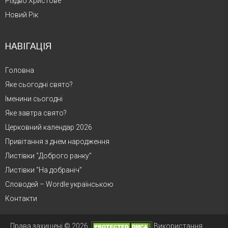
Різдво Христове
Новий Рік
НАВІГАЦІЯ
Головна
Яке сьогодні свято?
Іменини сьогодні
Яке завтра свято?
Церковний календар 2026
Привітання з днем народження
Листівки “Доброго ранку”
Листівки “На добраніч”
Словодей – Wordle українською
Контакти
Права захищені © 2026.
Використання