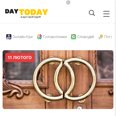
Онлайн Ігри
Головоломки
Словодей
Погод