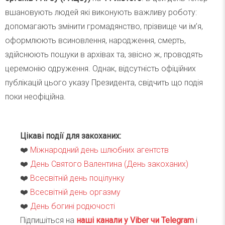
вшановують людей які виконують важливу роботу:
допомагають змінити громадянство, прізвище чи ім’я,
оформлюють всиновлення, народження, смерть,
здійснюють пошуки в архівах та, звісно ж, проводять
церемонію одруження. Однак, відсутність офіційних
публікацій цього указу Президента, свідчить що подія
поки неофіційна.
Цікаві події для закоханих:
❤️
Міжнародний день шлюбних агентств
❤️
День Святого Валентина (День закоханих)
❤️
Всесвітній день поцілунку
❤️
Всесвітній день оргазму
❤️
День богині родючості
Підпишіться на
наші канали у Viber чи Telegra
m
і