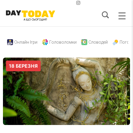
Онлайн Ігри
Головоломки
Словодей
Погод