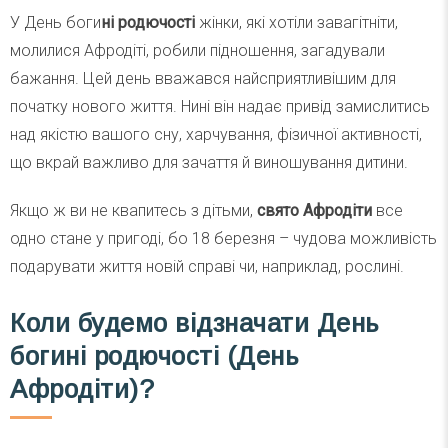
У День боги
ні родючості
жінки, які хотіли завагітніти,
молилися Афродіті, робили підношення, загадували
бажання. Цей день вважався найсприятливішим для
початку нового життя. Нині він надає привід замислитись
над якістю вашого сну, харчування, фізичної активності,
що вкрай важливо для зачаття й виношування дитини.
Якщо ж ви не квапитесь з дітьми,
свято Афродіти
все
одно стане у пригоді, бо 18 березня – чудова можливість
подарувати життя новій справі чи, наприклад, рослині.
Коли будемо відзначати День
богині родючості (День
Афродіти)?