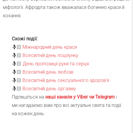
міфології. Афродіта також вважалася богинею краси й
кохання.
Схожі події:
🤱🏻
Міжнародний день краси
🤱🏻
Всесвітній день поцілунку
🤱🏻
День пропозиції руки та серця
🤱🏻
Всесвітній день любові
🤱🏻
Всесвітній день сексуального здоров’я
🤱🏻
Всесвітній день оргазму
Підпишіться на
наші канали у Viber чи Telegra
m
і
ми нагадаємо вам про всі актуальні свята та події
на кожен день.