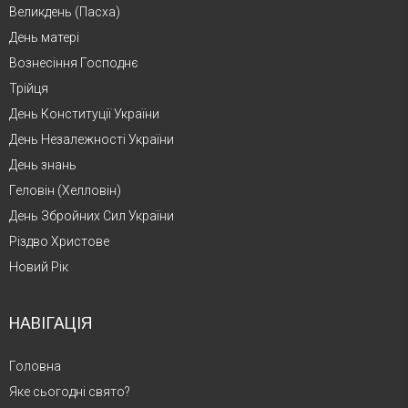
Великдень (Пасха)
День матері
Вознесіння Господнє
Трійця
День Конституції України
День Незалежності України
День знань
Геловін (Хелловін)
День Збройних Сил України
Різдво Христове
Новий Рік
НАВІГАЦІЯ
Головна
Яке сьогодні свято?