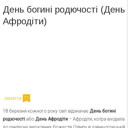
День богині родючості (День
Афродіти)
Вже 6 років DAY TODAY складає для вас «
Список свят на день
». Підписуйтесь на щоденну розсилку
зручним для вас способом.
Телеграм
Інстаграм
Ваш імейл
Підписатися
Email
18 березня кожного року світ відзначає
День богині
родючості
або
День Афродіти
– Афродіти, котра входила
до пантеону верховних божеств Олімпу в давньогрецькій