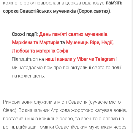
кожного року православна церква вшановує
пам’ять
сорока Севастійських мучеників (Сорок святих)
.
Схожі події:
День пам’яті святих мучеників
Маркіяна та Мартирія
та
Мучениць Віри, Надії,
Любові та матері їх Софії
Підпишіться на
наші канали у Viber чи Telegra
m
і
ми нагадаємо вам про всі актуальні свята та події
на кожен день.
Римські воїни служили в місті Севастія (сучасне місто
Сівас). Воєначальник Агрікола жорстоко катував воїнів,
поставивши їх в крижане озеро, та зрештою спалив на
вогні, відбивши гомілки Севастійським мученикам через