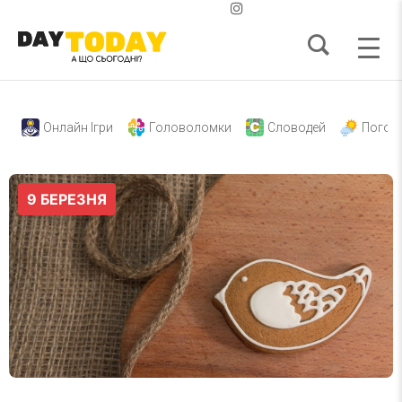
Онлайн Ігри
Головоломки
Словодей
Погод