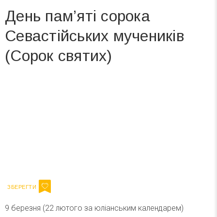
День пам’яті сорока
Севастійських мучеників
(Сорок святих)
Вже 6 років DAY TODAY складає для вас «
Список свят на день
». Підписуйтесь на щоденну розсилку
зручним для вас способом.
Телеграм
Інстаграм
Ваш імейл
Підписатися
Email
9 березня (22 лютого за юліанським календарем)