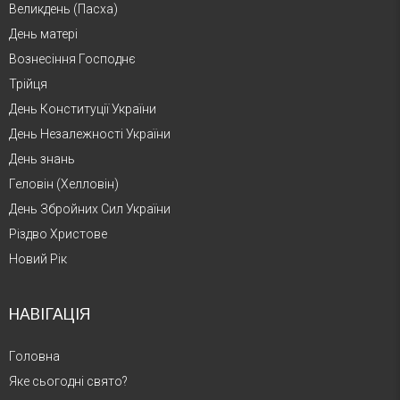
Великдень (Пасха)
День матері
Вознесіння Господнє
Трійця
День Конституції України
День Незалежності України
День знань
Геловін (Хелловін)
День Збройних Сил України
Різдво Христове
Новий Рік
НАВІГАЦІЯ
Головна
Яке сьогодні свято?