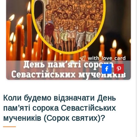
Коли будемо відзначати День
пам’яті сорока Севастійських
мучеників (Сорок святих)?