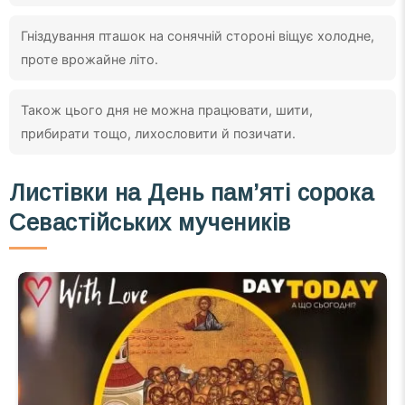
Гніздування пташок на сонячній стороні віщує холодне,
проте врожайне літо.
Також цього дня не можна працювати, шити,
прибирати тощо, лихословити й позичати.
Листівки на День пам’яті сорока
Севастійських мучеників