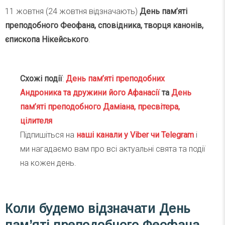
11 жовтня (24 жовтня відзначають)
День пам’яті
преподобного Феофана, сповідника, творця канонів,
єпископа Нікейського
.
Схожі події
:
День пам’яті преподобних
Андроника та дружини його Афанасії
та
День
пам’яті преподобного Даміана, пресвітера,
цілителя
Підпишіться на
наші канали у Viber чи Telegra
m
і
ми нагадаємо вам про всі актуальні свята та події
на кожен день.
Коли будемо відзначати День