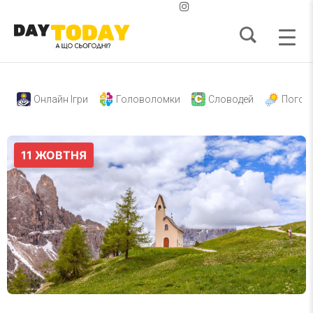
Онлайн Ігри
Головоломки
Словодей
Погод