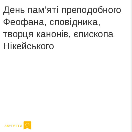
День пам’яті преподобного
Феофана, сповідника,
творця канонів, єпископа
Нікейського
Вже 6 років DAY TODAY складає для вас «
Список свят на день
». Підписуйтесь на щоденну розсилку
зручним для вас способом.
Телеграм
Інстаграм
Ваш імейл
Підписатися
Email