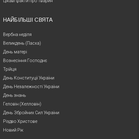
Цікаві факти про тварин
НАЙБІЛЬШІ СВЯТА
Вербна неділя
Великдень (Пасха)
День матері
Вознесіння Господнє
Трійця
День Конституції України
День Незалежності України
День знань
Геловін (Хелловін)
День Збройних Сил України
Різдво Христове
Новий Рік