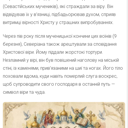
(Севастійських мучеників), які страждали за віру. Він
відвідував їх у в’язниці, підбадьорював духом, сприяв
витримці вірності Христу у страшних випробуваннях.
Через пів року після мученицької кончини цих воїнів (9
березня), Северіана також арештували за сповідання
Христової віри. Йому піддали жорстокі тортури.
Незламний у вірі, він був повішений наголову на міській
стіні, із каменями, прив’язаними на шиї та ногах. Його тіло
поховали вдома, куди навіть померлий слуга воскрес,
щоб супроводити свого господаря в останній путь —
символ віри та чуда.