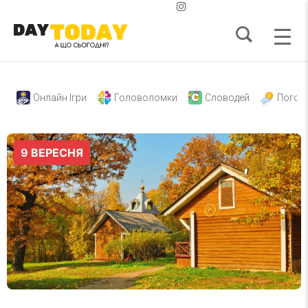
Онлайн Ігри
Головоломки
Словодей
Погод