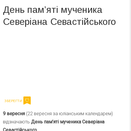
День пам’яті мученика
Северіана Севастійського
Вже 6 років DAY TODAY складає для вас «
Список свят на день
». Підписуйтесь на щоденну розсилку
зручним для вас способом.
Телеграм
Інстаграм
Ваш імейл
Підписатися
Email
9 вересня
(22 вересня за юліанським календарем)
відзначають
День пам’яті мученика Северіана
Севастійського
.