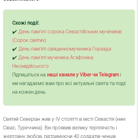
Схожі події:
✔️
День пам’яті сорока Севастійських мучеників
(Сорок святих)
✔️
День пам’яті священномученика Горазда
✔️
День пам’яті мученика Агафоніка
Нікомідійського
Підпишіться на
наші канали у Viber чи Telegra
m
і
ми нагадаємо вам про всі актуальні свята та події
на кожен день.
Святий Северіан жив у IV столітті в місті Севастія (нині
Сівас, Туреччина). Він проявив велику терплячість і
жертовну любов, підтримуючи 40 солдатів-ченців