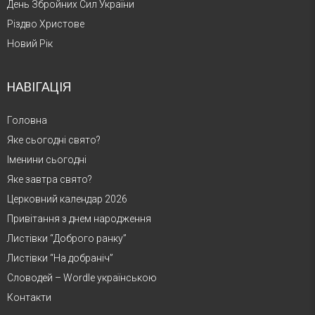
День Збройних Сил України
Різдво Христове
Новий Рік
НАВІГАЦІЯ
Головна
Яке сьогодні свято?
Іменини сьогодні
Яке завтра свято?
Церковний календар 2026
Привітання з днем народження
Листівки “Доброго ранку”
Листівки “На добраніч”
Словодей – Wordle українською
Контакти