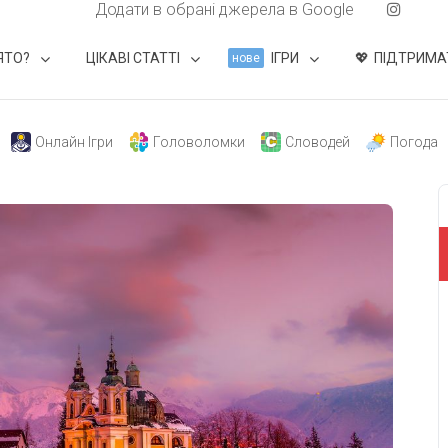
Додати в обрані джерела в Google
ЯТО?
ЦІКАВІ СТАТТІ
ІГРИ
ПІДТРИМА
нове
Онлайн Ігри
Головоломки
Словодей
Погода