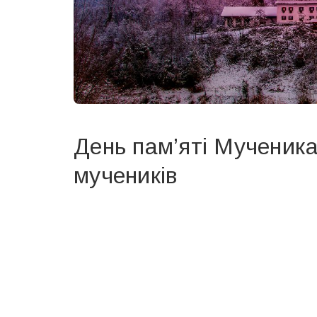
День пам’яті Мученика
мучеників
Вже 6 років DAY TODAY складає для вас «
Список 
зручним для вас способом.
Телеграм
Інстаграм
Ваш імейл
Email