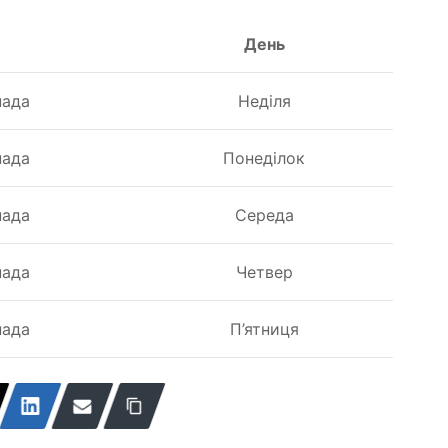
День
пада
Неділя
пада
Понеділок
пада
Середа
пада
Четвер
пада
П’ятниця