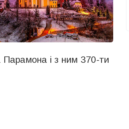
 Парамона і з ним 370-ти
свят на день
». Підписуйтесь на щоденну розсилку
Підписатися