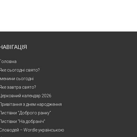
НАВІГАЦІЯ
Головна
Яке сьогодні свято?
Іменини сьогодні
Яке завтра свято?
Церковний календар 2026
Привітання з днем народження
Листівки “Доброго ранку”
Листівки “На добраніч”
Словодей – Wordle українською