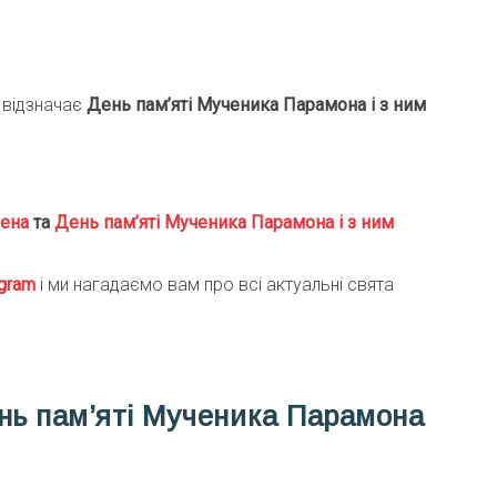
 відзначає
День пам’яті Мученика Парамона і з ним
мена
та
День пам’яті Мученика Парамона і з ним
gra
m
і ми нагадаємо вам про всі актуальні свята
нь пам’яті Мученика Парамона