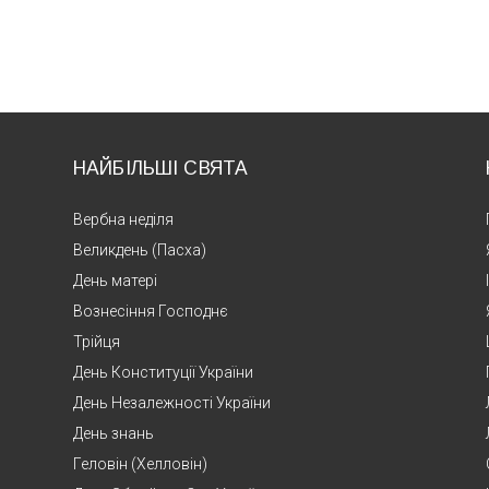
НАЙБІЛЬШІ СВЯТА
Вербна неділя
Великдень (Пасха)
День матері
Вознесіння Господнє
Трійця
День Конституції України
День Незалежності України
День знань
Геловін (Хелловін)