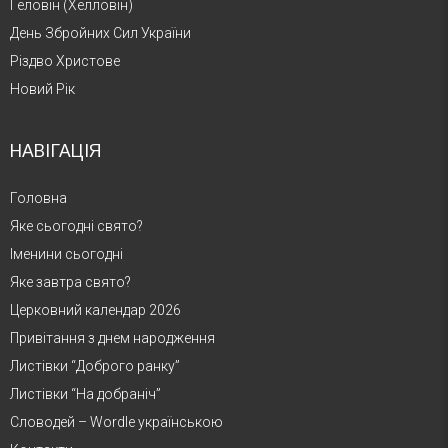
Геловін (Хелловін)
День Збройних Сил України
Різдво Христове
Новий Рік
НАВІГАЦІЯ
Головна
Яке сьогодні свято?
Іменини сьогодні
Яке завтра свято?
Церковний календар 2026
Привітання з днем народження
Листівки “Доброго ранку”
Листівки “На добраніч”
Словодей – Wordle українською