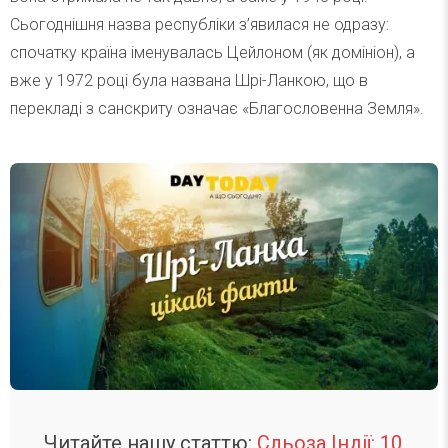
Сьогоднішня назва республіки з’явилася не одразу:
спочатку країна іменувалась Цейлоном (як домініон), а
вже у 1972 році була названа Шрі-Ланкою, що в
перекладі з санскриту означає «Благословенна Земля».
Читайте нашу статтю:
Сльоза Індії: 10