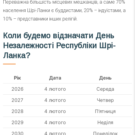
Переважна більшість місцевих мешканців, а саме 70%
населення Шрі-Ланки є буддистами, 20% – індуїстами, а
10% – представники інших релігій.
Коли будемо відзначати День
Незалежності Республіки Шрі-
Ланка?
Рік
Дата
День
2026
4 лютого
Середа
2027
4 лютого
Четвер
2028
4 лютого
П’ятниця
2029
4 лютого
Неділя
2030
4 лютого
Понеділок