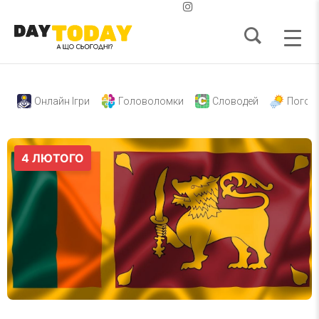
Онлайн Ігри
Головоломки
Словодей
Погод