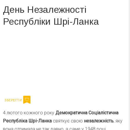
День Незалежності
Республіки Шрі-Ланка
Вже 6 років DAY TODAY складає для вас «
Список свят на день
». Підписуйтесь на щоденну розсилку
зручним для вас способом.
Телеграм
Інстаграм
Ваш імейл
Підписатися
Email
4 лютого кожного року
Демократична Соціалістична
Республіка Шрі-Ланка
святкує свою
незалежність
, яку
вона отримала не так давно, а саме у 1948 році.