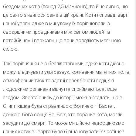
бездомних котів (понад 2,5 мільйонів), то й не дивно, що
це свято з’явилося саме в цій країні. Коти і справді варті
нашої уваги, адже в минулому їх порівнювали із
своєрідними провідниками між світом людей та
потойбіччям і вважали, що вони володіють магічною
силою.
Такі порівняння не є безпідставними, адже коти дійсно
можуть відчувати ультразвук, коливання магнітних полів,
атмосферний тиск та здатні передбачати події, які
людськими органами відчуття сприймаються лише
згодом. Звертаючись до історії, можна згадати, що в
Єгипті кішка була справжньою богинею – Бастет,
дочкою бога сонця Ра. Всіх, хто поранив кота, могли
засудити до смерті. То може ми дійсно недооцінюємо
наших котиків і варто було б вшановувати їх частіше?