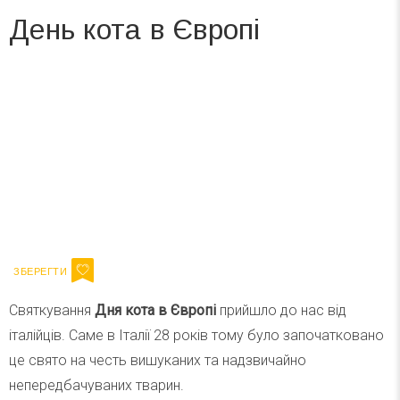
День кота в Європі
Вже 6 років DAY TODAY складає для вас «
Список свят на день
». Підписуйтесь на щоденну розсилку
зручним для вас способом.
Телеграм
Інстаграм
Ваш імейл
Підписатися
Email
Святкування
Дня кота в Європі
прийшло до нас від
італійців. Саме в Італії 28 років тому було започатковано
це свято на честь вишуканих та надзвичайно
непередбачуваних тварин.