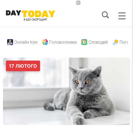
Онлайн Ігри
Головоломки
Словодей
Погод