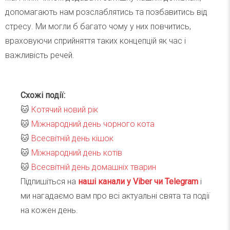
допомагають нам розслаблятись та позбавитись від
стресу. Ми могли б багато чому у них повчитись,
враховуючи сприйняття таких концепцій як час і
важливість речей.
Схожі події:
🐱
Котячий новий рік
🐱
Міжнародний день чорного кота
🐱
Всесвітній день кішок
🐱
Міжнародний день котів
🐱
Всесвітній день домашніх тварин
Підпишіться на
наші канали у Viber чи Telegra
m
і
ми нагадаємо вам про всі актуальні свята та події
на кожен день.