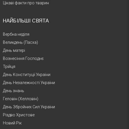
Цікаві факти про тварин
НАЙБІЛЬШІ СВЯТА
Вербна неділя
Великдень (Пасха)
День матері
Вознесіння Господнє
Трійця
День Конституції України
День Незалежності України
День знань
Геловін (Хелловін)
День Збройних Сил України
Різдво Христове
Новий Рік