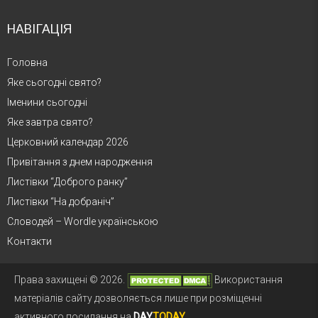
НАВІГАЦІЯ
Головна
Яке сьогодні свято?
Іменини сьогодні
Яке завтра свято?
Церковний календар 2026
Привітання з днем народження
Листівки “Доброго ранку”
Листівки “На добраніч”
Словодей – Wordle українською
Контакти
Права захищені © 2026.
Використання
матеріалів сайту дозволяється лише при розміщенні
активного посилання на
DAY
TODAY
.