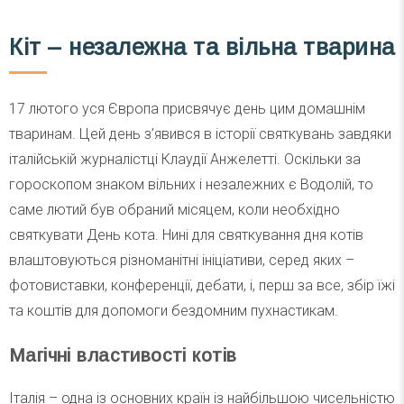
Кіт – незалежна та вільна тварина
17 лютого уся Європа присвячує день цим домашнім
тваринам. Цей день з’явився в історії святкувань завдяки
італійській журналістці Клаудії Анжелетті. Оскільки за
гороскопом знаком вільних і незалежних є Водолій, то
саме лютий був обраний місяцем, коли необхідно
святкувати День кота. Нині для святкування дня котів
влаштовуються різноманітні ініціативи, серед яких –
фотовиставки, конференції, дебати, і, перш за все, збір їжі
та коштів для допомоги бездомним пухнастикам.
Магічні властивості котів
Італія – одна із основних країн із найбільшою чисельністю