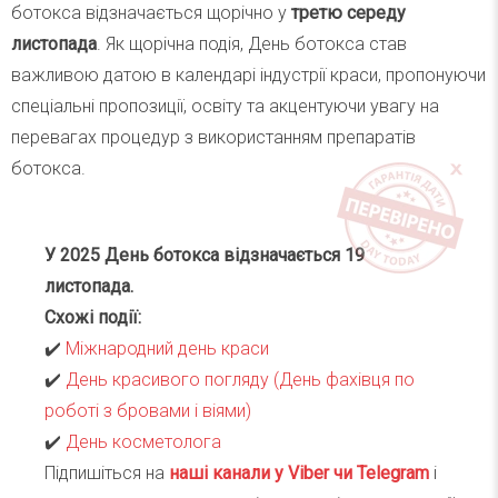
ботокса відзначається щорічно у
третю середу
листопада
. Як щорічна подія, День ботокса став
важливою датою в календарі індустрії краси, пропонуючи
спеціальні пропозиції, освіту та акцентуючи увагу на
перевагах процедур з використанням препаратів
ботокса.
У 2025 День ботокса відзначається 19
листопада.
Схожі події:
✔️
Міжнародний день краси
✔️
День красивого погляду (День фахівця по
роботі з бровами і віями)
✔️
День косметолога
Підпишіться на
наші канали у Viber чи Telegra
m
і