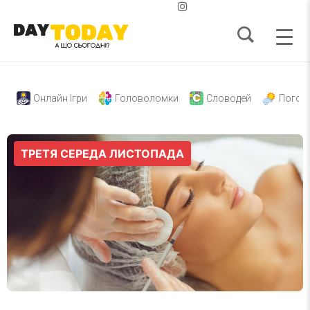
Онлайн Ігри
Головоломки
Словодей
Погод