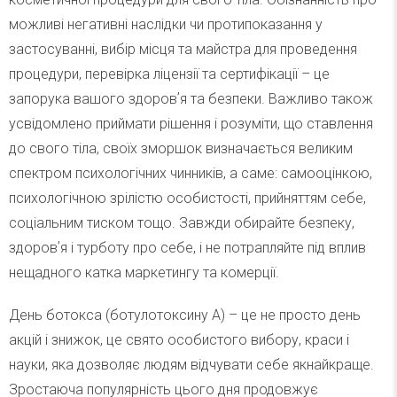
можливі негативні наслідки чи протипоказання у
застосуванні, вибір місця та майстра для проведення
процедури, перевірка ліцензії та сертифікації – це
запорука вашого здоровʼя та безпеки. Важливо також
усвідомлено приймати рішення і розуміти, що ставлення
до свого тіла, своїх зморшок визначається великим
спектром психологічних чинників, а саме: самооцінкою,
психологічною зрілістю особистості, прийняттям себе,
соціальним тиском тощо. Завжди обирайте безпеку,
здоровʼя і турботу про себе, і не потрапляйте під вплив
нещадного катка маркетингу та комерції.
День ботокса (ботулотоксину А) – це не просто день
акцій і знижок, це свято особистого вибору, краси і
науки, яка дозволяє людям відчувати себе якнайкраще.
Зростаюча популярність цього дня продовжує