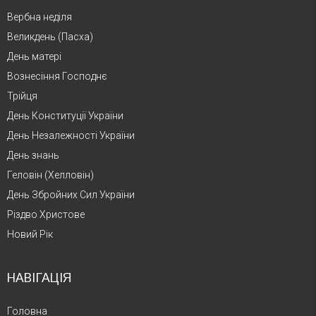
Вербна неділя
Великдень (Пасха)
День матері
Вознесіння Господнє
Трійця
День Конституції України
День Незалежності України
День знань
Геловін (Хелловін)
День Збройних Сил України
Різдво Христове
Новий Рік
НАВІГАЦІЯ
Головна