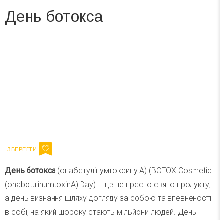
День ботокса
Вже 6 років DAY TODAY складає для вас «
Список свят на день
». Підписуйтесь на щоденну розсилку
зручним для вас способом.
Телеграм
Інстаграм
Ваш імейл
Підписатися
Email
День ботокса
(онаботулінумтоксину А) (BOTOX Cosmetic
(onabotulinumtoxinA) Day) – це не просто свято продукту,
а день визнання шляху догляду за собою та впевненості
в собі, на який щороку стають мільйони людей. День