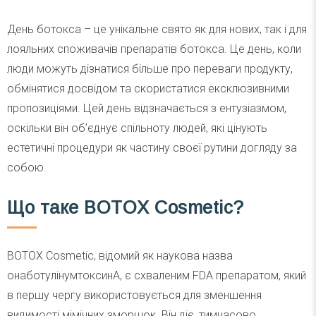
День ботокса – це унікальне свято як для нових, так і для
лояльних споживачів препаратів ботокса. Це день, коли
люди можуть дізнатися більше про переваги продукту,
обмінятися досвідом та скористатися ексклюзивними
пропозиціями. Цей день відзначається з ентузіазмом,
оскільки він об’єднує спільноту людей, які цінують
естетичні процедури як частину своєї рутини догляду за
собою.
Що таке BOTOX Cosmetic?
BOTOX Cosmetic, відомий як наукова назва
онаботулінумтоксинА, є схваленим FDA препаратом, який
в першу чергу використовується для зменшення
видимості мімічних зморшок. Він діє, тимчасово