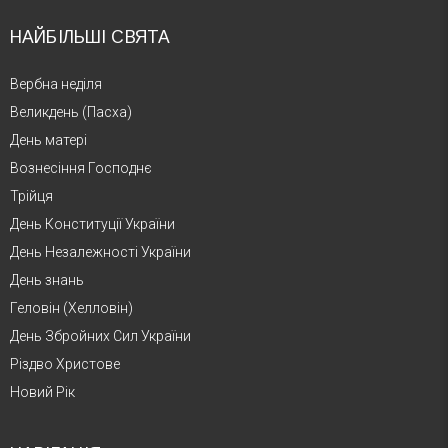
НАЙБІЛЬШІ СВЯТА
Вербна неділя
Великдень (Пасха)
День матері
Вознесіння Господнє
Трійця
День Конституції України
День Незалежності України
День знань
Геловін (Хелловін)
День Збройних Сил України
Різдво Христове
Новий Рік