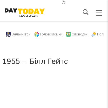
Онлайн Ігри
Головоломки
Словодей
Погод
1955 – Білл Ґейтс
Вже 6 років DAY TODAY складає для вас «
Список свят на день
». Підписуйтесь на щоденну розсилку
зручним для вас способом.
Телеграм
Інстаграм