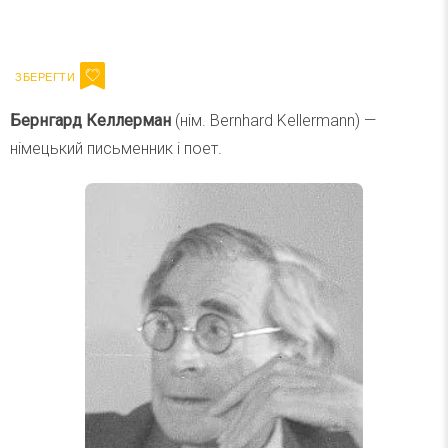
Ваш імейл
Підписатися
Email
Бернгард Келлерман
(нім. Bernhard Kellermann) —
німецький письменник і поет.