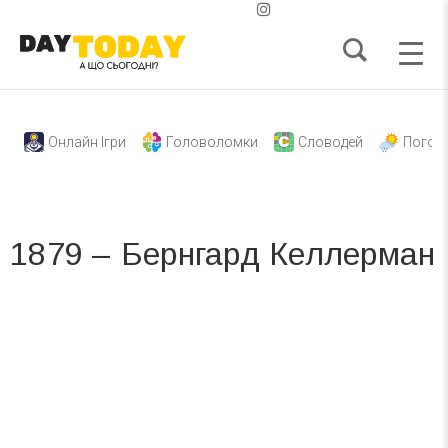
Онлайн Ігри
Головоломки
Словодей
Погод
1879 – Бернгард Келлерман
Вже 6 років DAY TODAY складає для вас «
Список свят на день
». Підписуйтесь на щоденну розсилку
зручним для вас способом.
Телеграм
Інстаграм