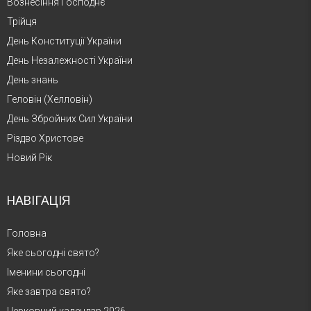
Вознесіння Господнє
Трійця
День Конституції України
День Незалежності України
День знань
Геловін (Хелловін)
День Збройних Сил України
Різдво Христове
Новий Рік
НАВІГАЦІЯ
Головна
Яке сьогодні свято?
Іменини сьогодні
Яке завтра свято?