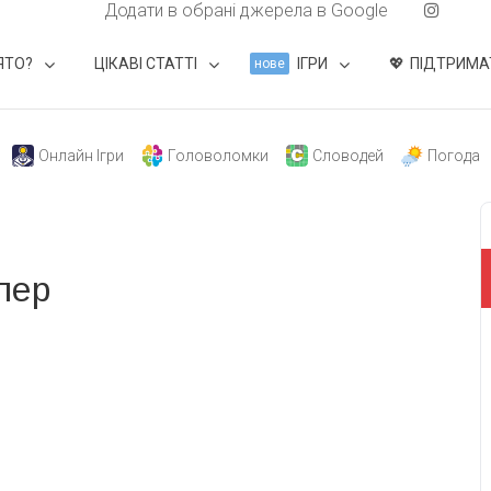
Додати в обрані джерела в Google
ЯТО?
ЦІКАВІ СТАТТІ
ІГРИ
ПІДТРИМА
нове
Онлайн Ігри
Головоломки
Словодей
Погода
пер
свят на день
». Підписуйтесь на щоденну розсилку
Підписатися