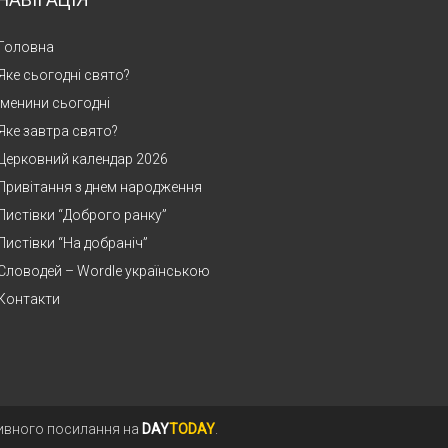
НАВІГАЦІЯ
Головна
Яке сьогодні свято?
Іменини сьогодні
Яке завтра свято?
Церковний календар 2026
Привітання з днем народження
Листівки “Доброго ранку”
Листівки “На добраніч”
Словодей – Wordle українською
Контакти
тивного посилання на
DAY
TODAY
.