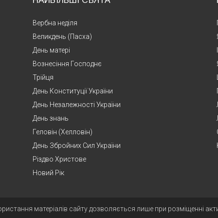
НАЙБІЛЬШІ СВЯТА
Вербна неділя
Великдень (Пасха)
День матері
Вознесіння Господнє
Трійця
День Конституції України
День Незалежності України
День знань
Геловін (Хелловін)
День Збройних Сил України
Різдво Христове
Новий Рік
ористання матеріалів сайту дозволяється лише при розміщенні ак