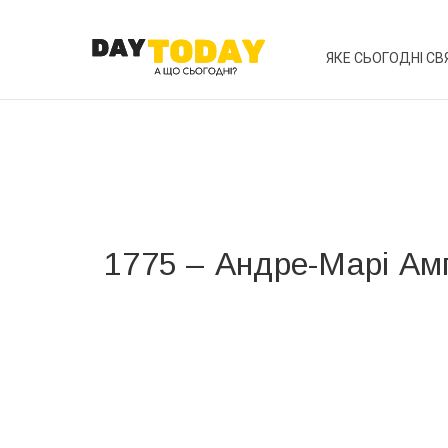
ЯКЕ СЬОГОДНІ СВ
1775 – Андре-Марі Ам
Вже 6 років DAY TODAY складає для вас «
Список 
зручним для вас способом.
Телеграм
Інстаграм
Ваш імейл