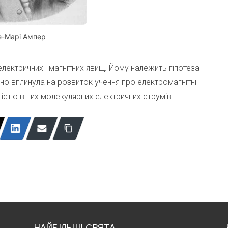
е-Марі Ампер
лектричних і магнітних явищ. Йому належить гіпотеза
чно вплинула на розвиток учення про електромагнітні
вністю в них молекулярних електричних струмів.