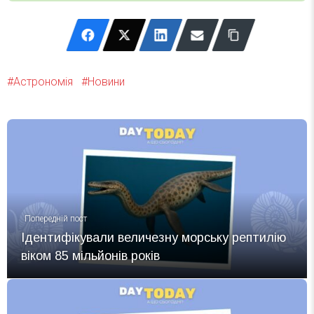
Астрономія
Новини
Попередній пост
Ідентифікували величезну морську рептилію
віком 85 мільйонів років