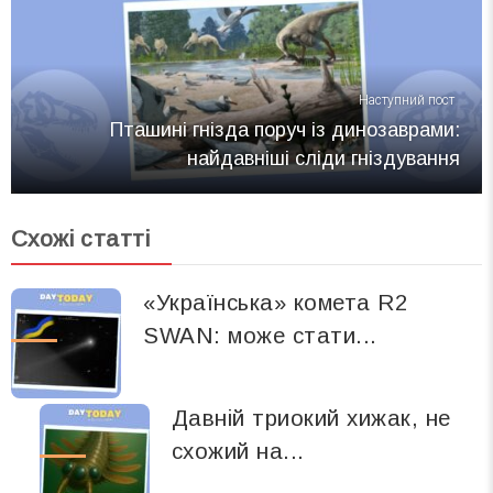
Наступний пост
Пташині гнізда поруч із динозаврами:
найдавніші сліди гніздування
Схожі статті
«Українська» комета R2
SWAN: може стати...
Давній триокий хижак, не
схожий на...