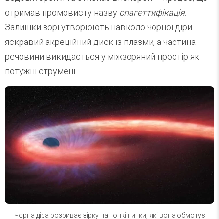
отримав промовисту назву
спагеттифікація
.
Залишки зорі утворюють навколо чорної діри
яскравий акреційний диск із плазми, а частина
речовини викидається у міжзоряний простір як
потужні струмені.
Чорна діра розриває зірку на тонкі нитки, які вона обмотує