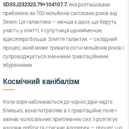
SDSSJ232323.79+104107.7
, яка розташована
приблизно за 700 мільйонів світлових років від
Землі. Ця галактика — менша з двох, що беруть
участь у злитті; її супутниця щонайменше
вдесятеро більша. Злиття галактик — складний
процес, який може тривати сотні мільйонів років і
супроводжується значними гравітаційними
збуреннями.
Космічний канібалізм
Коли зоря наближається до чорної діри надто
близько, вона потрапляє в її гравітаційне поле і
зазнає колосальних припливних сил: її розтягує
вздовж орбіти та стискає впоперек — процес, що