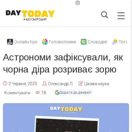
Онлайн Ігри
Головоломки
Словодей
Погод
Астрономи зафіксували, як
чорна діра розриває зорю
2 Червня, 2025
Олександр Л.
Цікава наука
Додати до джерел
Коментувати
78