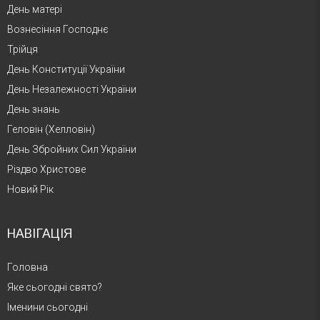
День матері
Вознесіння Господнє
Трійця
День Конституції України
День Незалежності України
День знань
Геловін (Хелловін)
День Збройних Сил України
Різдво Христове
Новий Рік
НАВІГАЦІЯ
Головна
Яке сьогодні свято?
Іменини сьогодні