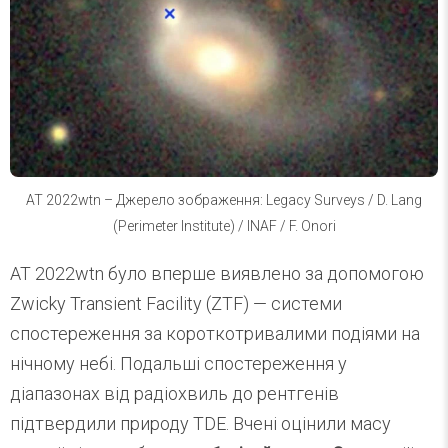
AT 2022wtn – Джерело зображення: Legacy Surveys / D. Lang
(Perimeter Institute) / INAF / F. Onori
AT 2022wtn було вперше виявлено за допомогою
Zwicky Transient Facility (ZTF) — системи
спостереження за короткотривалими подіями на
нічному небі. Подальші спостереження у
діапазонах від радіохвиль до рентгенів
підтвердили природу TDE. Вчені оцінили масу