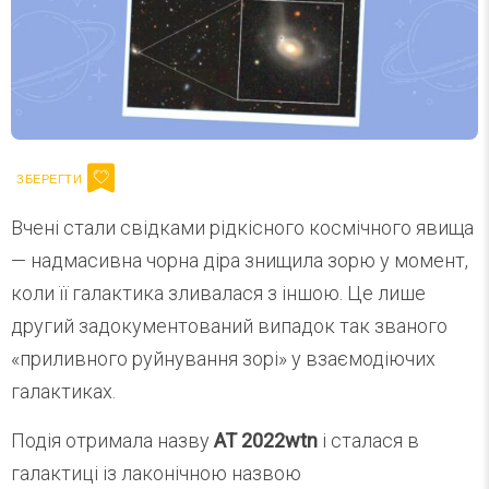
Вчені стали свідками рідкісного космічного явища
— надмасивна чорна діра знищила зорю у момент,
коли її галактика зливалася з іншою. Це лише
другий задокументований випадок так званого
«приливного руйнування зорі» у взаємодіючих
галактиках.
Подія отримала назву
AT 2022wtn
і сталася в
галактиці із лаконічною назвою