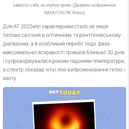
навколо себе, як клубок пряжі. (Джерело зображення:
NASA//CXC/M. Weiss)
Для AT 2022wtn характерним стало не лише
типове світіння в оптичному та рентгенівському
діапазонах, а й особливий перебіг події: фаза
максимальної яскравості тривала близько 30 днів
і супроводжувалася різким падінням температури,
а спектр показав чіткі лінії випромінювання гелію і
азоту.