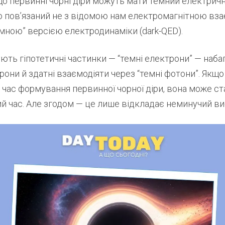
що первинні чорні діри можуть мати темний електричн
о пов’язаний не з відомою нам електромагнітною вза
мною” версією електродинаміки (dark-QED).
нують гіпотетичні частинки — “темні електрони” — наба
рони й здатні взаємодіяти через “темні фотони”. Якщо
 час формування первинної чорної діри, вона може ст
ий час. Але згодом — це лише відкладає неминучий ви