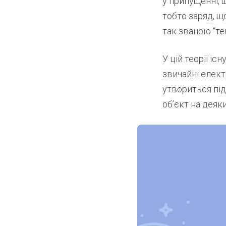
у припущенні, 
тобто заряд, щ
так званою “те
У цій теорії іс
звичайні елект
утвориться під
об’єкт на деяк