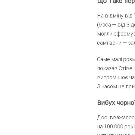
Що таке перв
На відміну від
(маса — від 3 д
могли сформува
самі вони — за
Саме малі розм
показав Стівен
випромінює час
З часом це при
Вибух чорної
Досі вважалося
на 100 000 рок