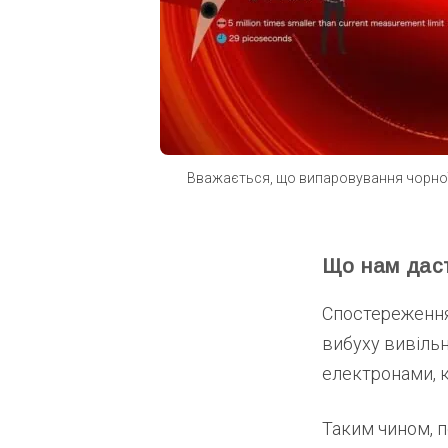
Вважається, що випаровування чорної д
Що нам даст
Спостереження 
вибуху вивільн
електронами, к
Таким чином, 