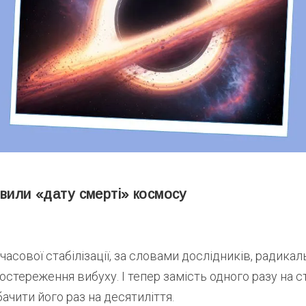
вили «дату смерті» космосу
асової стабілізації, за словами дослідників, радика
остереження вибуху. І тепер замість одного разу на с
чити його раз на десятиліття.