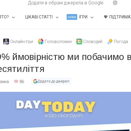
Додати в обрані джерела в Google
ЯТО?
ЦІКАВІ СТАТТІ
ІГРИ
ПІДТРИМА
нове
Онлайн Ігри
Головоломки
Словодей
Погода
90% ймовірністю ми побачимо в
есятиліття
Додати до джерел
зика
86