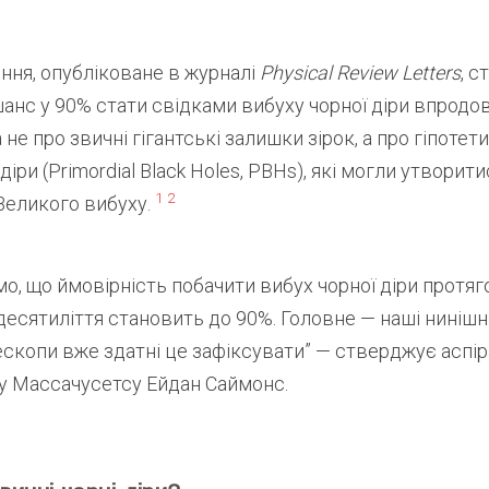
ння, опубліковане в журналі
Physical Review Letters
, 
анс у 90% стати свідками вибуху чорної діри впрод
а не про звичні гігантські залишки зірок, а про гіпотет
діри (Primordial Black Holes, PBHs), які могли утворит
1
2
Великого вибуху.
о, що ймовірність побачити вибух чорної діри протя
десятиліття становить до 90%. Головне — наші нинішні
ескопи вже здатні це зафіксувати” — стверджує аспі
у Массачусетсу Ейдан Саймонс.