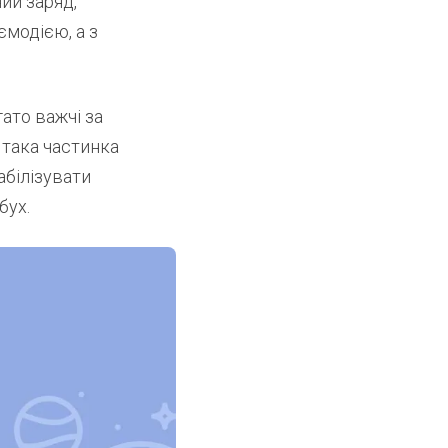
ий заряд,
ємодією, а з
гато важчі за
 така частинка
абілізувати
бух.