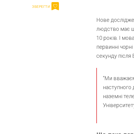
Нове дослідже
людство має ш
10 років. І мов
первинні чорні 
секунду після 
“Ми вважаєм
наступного 
наземні тел
Університет