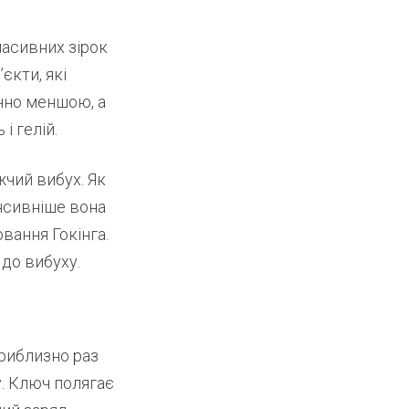
масивних зірок
’єкти, які
чно меншою, а
і гелій.
жчий вибух. Як
енсивніше вона
вання Гокінга.
до вибуху.
приблизно раз
у. Ключ полягає