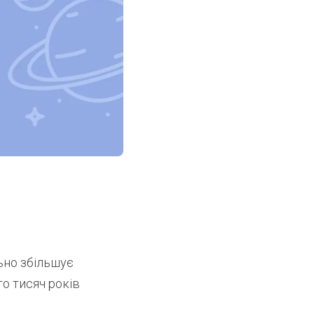
льно збільшує
то тисяч років