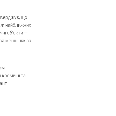
стверджує, що
овж найближчих
ичні об’єкти —
ися менш ніж за
гом
 космічні та
рант