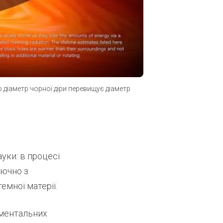
 діаметр чорної діри перевищує діаметр
уки: в процесі
лючно з
емної матерії.
аментальних