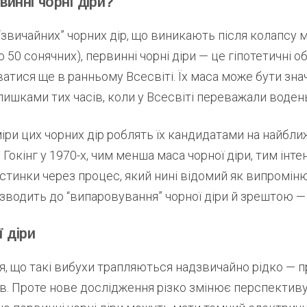
инні чорні діри?
 “звичайних” чорних дір, що виникають після колапсу 
о 50 сонячних), первинні чорні діри — це гіпотетичні об
тися ще в ранньому Всесвіті. Їх маса може бути зна
лишками тих часів, коли у Всесвіті переважали водень 
іри цих чорних дір роблять їх кандидатами на найбли
 Гокінг у 1970-х, чим менша маса чорної діри, тим інт
тинки через процес, який нині відомий як випроміню
зводить до “випаровування” чорної діри й зрештою — 
 діри
, що такі вибухи трапляються надзвичайно рідко — 
ів. Проте нове дослідження різко змінює перспектив