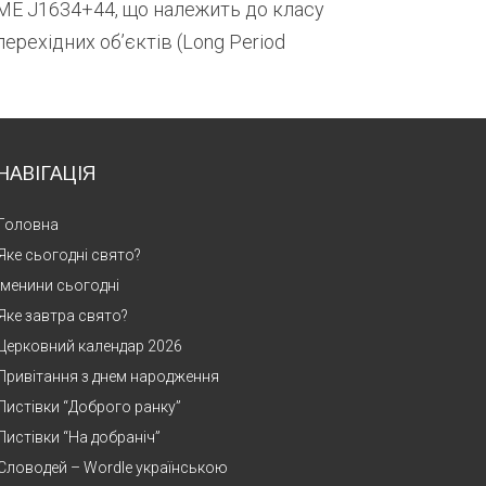
IME J1634+44, що належить до класу
ерехідних об’єктів (Long Period
НАВІГАЦІЯ
Головна
Яке сьогодні свято?
Іменини сьогодні
Яке завтра свято?
Церковний календар 2026
Привітання з днем народження
Листівки “Доброго ранку”
Листівки “На добраніч”
Словодей – Wordle українською