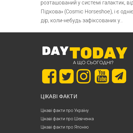
розташований у системі галактик, ві
Підкова» (Cosmic Horseshoe), і є одн
дір, коли-небудь зафіксованих у...
ЦІКАВІ ФАКТИ
Цікаві факти про Україну
Цікаві факти про Шевченка
Цікаві факти про Японію