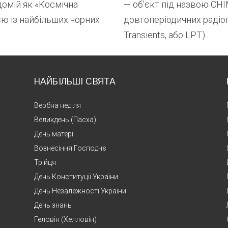
домій як «Космічна
— об’єкт під назвою CH
ією із найбільших чорних
довгоперіодичних радіоп
Transients, або LPT)...
НАЙБІЛЬШІ СВЯТА
Вербна неділя
Великдень (Пасха)
День матері
Вознесіння Господнє
Трійця
День Конституції України
День Незалежності України
День знань
Геловін (Хелловін)