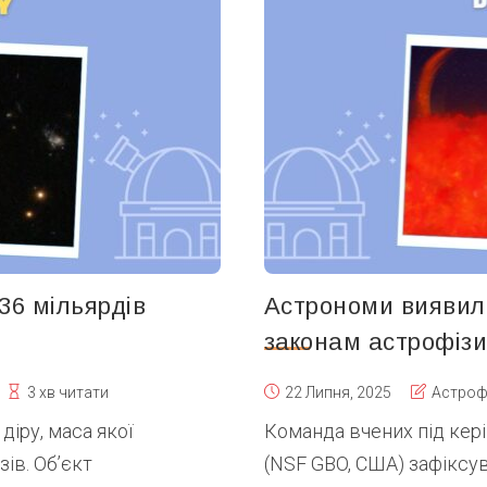
36 мільярдів
Астрономи виявили
законам астрофізи
3 хв читати
22 Липня, 2025
Астроф
діру, маса якої
Команда вчених під кер
ів. Об’єкт
(NSF GBO, США) зафіксу