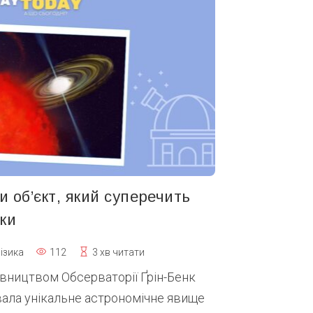
 об’єкт, який суперечить
ки
ізика
112
3 хв читати
івництвом Обсерваторії Ґрін-Бенк
вала унікальне астрономічне явище