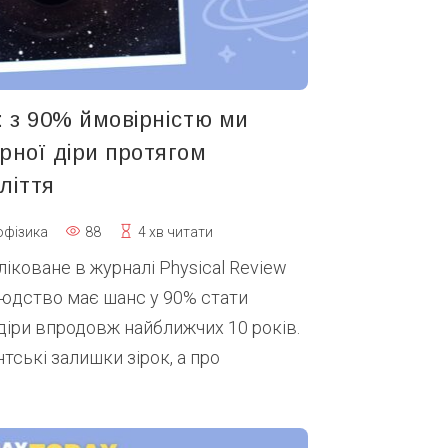
: з 90% ймовірністю ми
рної діри протягом
ліття
офізика
88
4 хв читати
іковане в журналі Physical Review
людство має шанс у 90% стати
діри впродовж найближчих 10 років.
нтські залишки зірок, а про