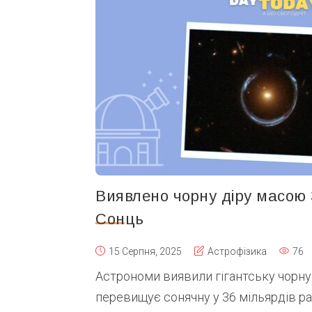
Виявлено чорну діру масою 
Сонць
15 Серпня, 2025
Астрофізика
76
Астрономи виявили гігантську чорну 
перевищує сонячну у 36 мільярдів раз