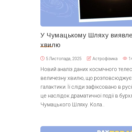
У Чумацькому Шляху виявлен
хвилю
5 Листопада, 2025
Астрофізика
1
Новий аналіз даних космічного теле
величезну хвилю, що розповсюджуєт
галактики. Її сліди зафіксовано в русі
це наслідок драматичної події в бу
Чумацького Шляху. Кола...