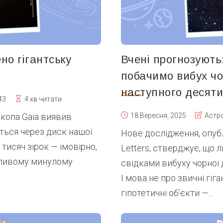
о гігантську
Вчені прогнозують
побачимо вибух чо
наступного десяти
43
4 хв читати
скопа Gaia виявив
18 Вересня, 2025
Астр
ься через диск нашої
Нове дослідження, опубл
 тисяч зірок — імовірно,
Letters, стверджує, що 
рхливому минулому
свідками вибуху чорної 
І мова не про звичні гіга
гіпотетичні об’єкти —...