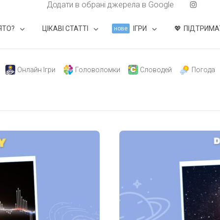
Додати в обрані джерела в Google
ЯТО?
ЦІКАВІ СТАТТІ
ІГРИ
ПІДТРИМА
нове
Онлайн Ігри
Головоломки
Словодей
Погода