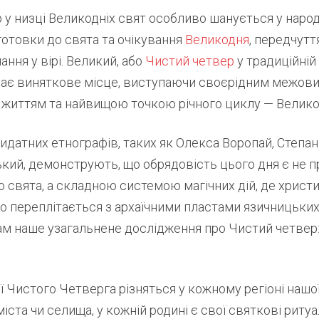
у низці Великодніх свят особливо шанується у народі
готовки до свята та очікування
Великодня
, передчутт
ання у вірі. Великий, або
Чистий четвер
у традиційній
ідає виняткове місце, виступаючи своєрідним межов
життям та найвищою точкою річного циклу — Велико
датних етнографів, таких як Олекса Воропай, Степа
кий, демонструють, що обрядовість цього дня є не п
 свята, а складною системою магічних дій, де христ
о переплітається з архаїчними пластами язичницьких
 наше узагальнене дослідження про Чистий четвер: 
ії Чистого Четверга різняться у кожному регіоні нашої
іста чи селища, у кожній родині є свої святкові риту