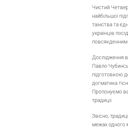
Чистий Четвер 
найбільшої під
таїнства та єдн
українців пос
повсякденним 
Дослідження ви
Павло Чубинсь
підготовкою до
догматика тісн
Пропонуємо вам
традиції.
Звісно, традиц
межах одного м