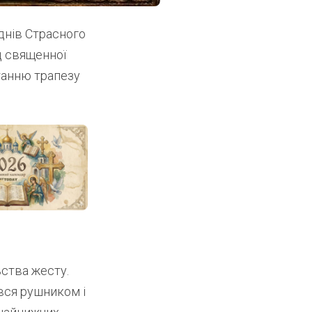
днів Страсного
ід священної
станню трапезу
ьства жесту.
вся рушником і