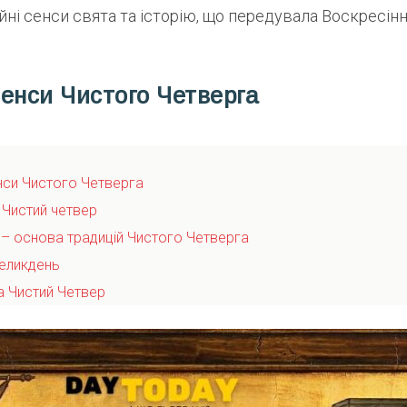
ійні сенси свята та історію, що передувала Воскресін
 сенси Чистого Четверга
енси Чистого Четверга
 Чистий четвер
и – основа традицій Чистого Четверга
еликдень
а Чистий Четвер