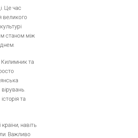
. Це час
я великого
 культурі
им станом між
днем.
н Килимник та
росто
иянська
 вірувань.
історія та
 країни, навіть
али. Важливо