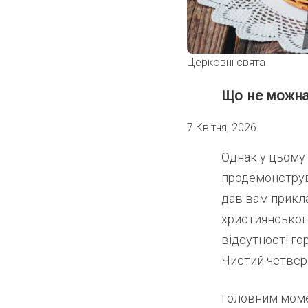
Церковні свята
Що не можна
7 Квітня, 2026
Однак у цьому 
продемонструва
дав вам прикла
християнської 
відсутності го
Чистий четвер
Головним моме