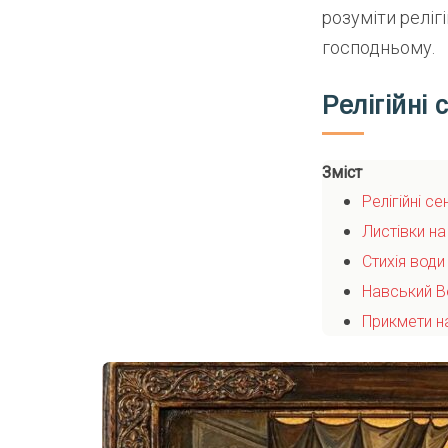
розуміти реліг
господньому.
Релігійні
Зміст
Релігійні с
Листівки на
Стихія вод
Навський В
Прикмети н