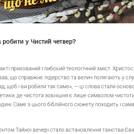
 робити у Чистий четвер?
акті прихований глибокий теологічний зміст. Христос
в, що справжнє лідерство та велич полягають у служ
д, щоб і ви робили так само», — ці слова стали осно
етики, де чистота зовнішня є лише символом чистоти
рдині. Саме з цього біблійного сюжету походить і сам
.
нтом Тайної вечері стало встановлення таїнства Євх