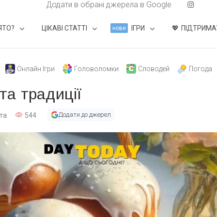
Додати в обрані джерела в Google
ЯТО?
ЦІКАВІ СТАТТІ
ІГРИ
ПІДТРИМА
нове
Онлайн Ігри
Головоломки
Словодей
Погода
 та традиції
Додати до джерел
та
544