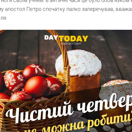
ноги своїм учням. В античні часи це було обов’язком
ому апостол Петро спочатку палко заперечував, вваж
ля.