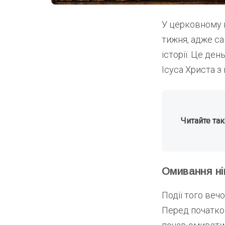
У церковному 
тижня, адже са
історії. Це де
Ісуса Христа з
Читайте та
Омивання ні
Події того веч
Перед початком