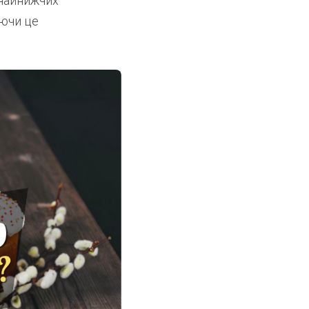
 найнижчих
аючи це