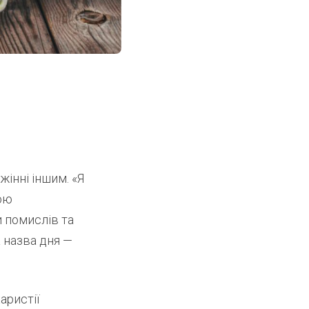
інні іншим. «Я
вою
 помислів та
а назва дня —
аристії