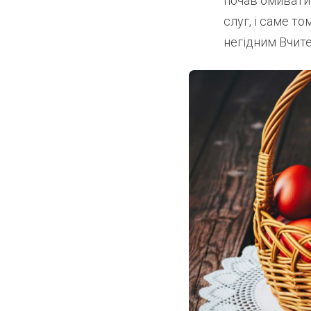
почав омивати 
слуг, і саме т
негідним Вчите