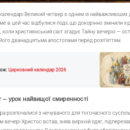
календарі Великий четвер є одним із найважливіших 
ме в цей час відбулися події, що докорінно змінили х
нь, коли християнський світ згадує Тайну вечерю — о
 його дванадцятьма апостолами перед розп’яттям.
кож:
Церковний календар 2026
г – урок найвищої смиренності
ора розпочалися з нечуваного для тогочасного суспіл
 вечері Христос встав, зняв верхній одяг, підпереза