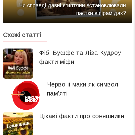
Чи справді давні єгиптяни встановлювали
пастки в пірамідах?
Схожі статті
Фібі Буффе та Ліза Кудроу:
факти міфи
Червоні маки як символ
пам’яті
Цікаві факти про соняшники