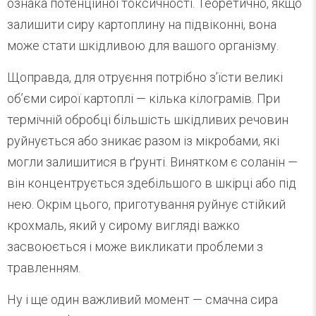
ознака потенційної токсичності. Теоретично, якщо
залишити сиру картоплину на підвіконні, вона
може стати шкідливою для вашого організму.
Щоправда, для отруєння потрібно з’їсти великі
об’єми сирої картоплі — кілька кілограмів. При
термічній обробці більшість шкідливих речовин
руйнується або зникає разом із мікробами, які
могли залишитися в ґрунті. Винятком є соланін —
він концентрується здебільшого в шкірці або під
нею. Окрім цього, приготування руйнує стійкий
крохмаль, який у сирому вигляді важко
засвоюється і може викликати проблеми з
травленням.
Ну і ще один важливий момент — смачна сира