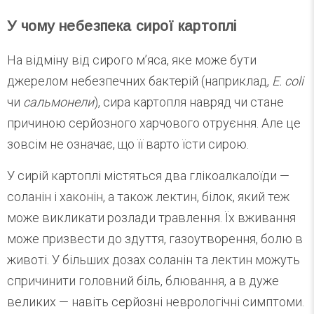
У чому небезпека сирої картоплі
На відміну від сирого м’яса, яке може бути
джерелом небезпечних бактерій (наприклад,
E. coli
чи
сальмонели
), сира картопля навряд чи стане
причиною серйозного харчового отруєння. Але це
зовсім не означає, що її варто їсти сирою.
У сирій картоплі містяться два глікоалкалоїди —
соланін і хаконін, а також лектин, білок, який теж
може викликати розлади травлення. Їх вживання
може призвести до здуття, газоутворення, болю в
животі. У більших дозах соланін та лектин можуть
спричинити головний біль, блювання, а в дуже
великих — навіть серйозні неврологічні симптоми.