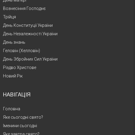
Вознесіння Господнє
Трійця
День Конституції України
День Незалежності України
День знань
Геловін (Хелловін)
День Збройних Сил України
Різдво Христове
Новий Рік
НАВІГАЦІЯ
Головна
Яке сьогодні свято?
Іменини сьогодні
Яке завтра свято?