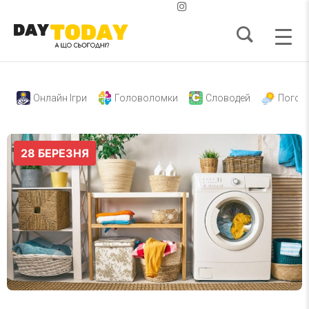
Онлайн Ігри
Головоломки
Словодей
Погод