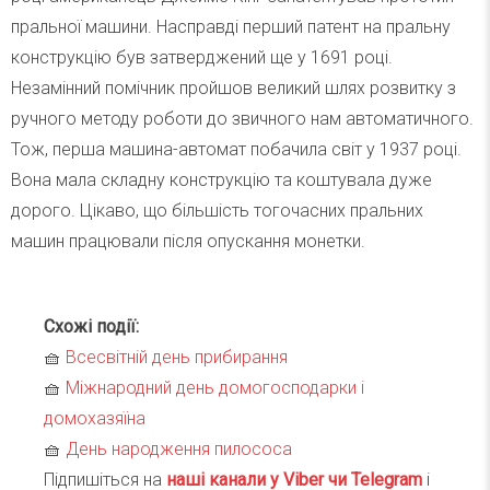
пральної машини. Насправді перший патент на пральну
конструкцію був затверджений ще у 1691 році.
Незамінний помічник пройшов великий шлях розвитку з
ручного методу роботи до звичного нам автоматичного.
Тож, перша машина-автомат побачила світ у 1937 році.
Вона мала складну конструкцію та коштувала дуже
дорого. Цікаво, що більшість тогочасних пральних
машин працювали після опускання монетки.
Схожі події:
🧺
Всесвітній день прибирання
🧺
Міжнародний день домогосподарки і
домохазяїна
🧺
День народження пилососа
Підпишіться на
наші канали у Viber чи Telegra
m
і