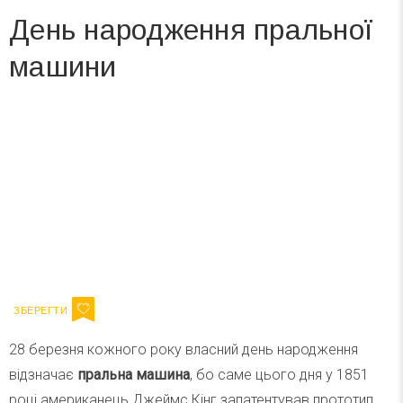
День народження пральної
машини
Вже 6 років DAY TODAY складає для вас «
Список свят на день
». Підписуйтесь на щоденну розсилку
зручним для вас способом.
Телеграм
Інстаграм
Ваш імейл
Підписатися
Email
28 березня кожного року власний день народження
відзначає
пральна машина
, бо саме цього дня у 1851
році американець Джеймс Кінг запатентував прототип