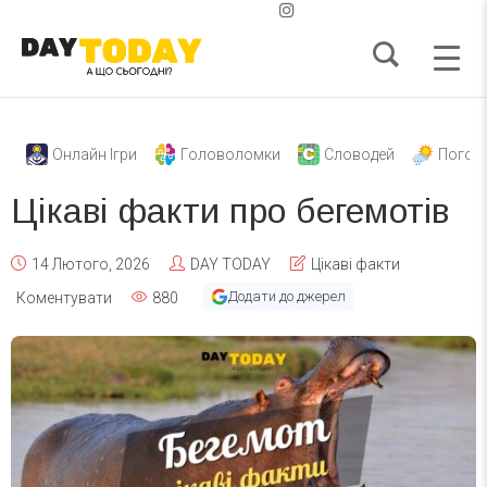
Онлайн Ігри
Головоломки
Словодей
Погод
Цікаві факти про бегемотів
14 Лютого, 2026
DAY TODAY
Цікаві факти
Додати до джерел
Коментувати
880