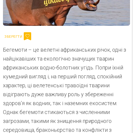
Бегемоти – це велетні африканських річок, одні з
найцікавіших та екологічно значущих тварин
африканських водно-болотних угідь. Попри їхній
кумедний вигляд і, на перший погляд, спокійний
характер, ці велетенські травоїдні тварини
відіграють дуже важливу роль у збереженні
здоров’я як водних, так і наземних екосистем.
Однак бегемоти стикаються з численними
загрозами, такими як знищення природного
середовища, браконьєрство та конфлікти з