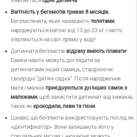
з’являється
одне дитинча
.
Вагітність у бегемотів триває 8 місяців.
Бегемотенята, яких називають
телятами
,
народжуються вагою від 13 до 23 кг і часто
з’являються на світ прямо у воді!
Дитинчата бегемотів
відразу вміють плавати
!
Самки навіть можуть доглядати за
дитинчатами інших самиць, створюючи
своєрідні “дитячі садки”. Після народження
мати і малюк
приєднуються до інших самок з
малюками
, щоб захистити дитинчат від хижаків,
таких як
крокодили, леви та гієни
.
Цікаво, що бегемоти використовують послід як
«ідентифікатор». Вони залишають його у
спеціальних місцях і, нюхаючи, можуть