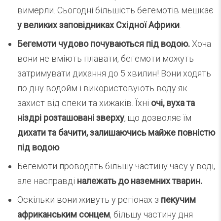
вимерли. Сьогодні більшість бегемотів мешкає
у великих заповідниках Східної Африки
.
Бегемоти чудово почуваються під водою.
Хоча
вони не вміють плавати, бегемоти можуть
затримувати дихання до 5 хвилин! Вони ходять
по дну водойм і використовують воду як
захист від спеки та хижаків. Їхні
очі, вуха та
ніздрі розташовані зверху
, що дозволяє їм
дихати та бачити, залишаючись майже повністю
під водою
.
Бегемоти проводять більшу частину часу у воді,
але насправді
належать до наземних тварин.
Оскільки вони живуть у регіонах з
пекучим
африканським сонцем
, більшу частину дня