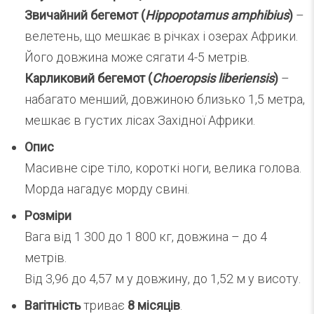
Звичайний бегемот (
Hippopotamus amphibius
)
–
велетень, що мешкає в річках і озерах Африки.
Його довжина може сягати 4-5 метрів.
Карликовий бегемот (
Choeropsis liberiensis
)
–
набагато менший, довжиною близько 1,5 метра,
мешкає в густих лісах Західної Африки.
Опис
Масивне сіре тіло, короткі ноги, велика голова.
Морда нагадує морду свині.
Розміри
Вага від 1 300 до 1 800 кг, довжина – до 4
метрів.
Від 3,96 до 4,57 м у довжину, до 1,52 м у висоту.
Вагітність
триває
8 місяців
.