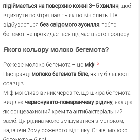
підіймається на поверхню кожні 3–5 хвилин
, щоб
вдихнути повітря, навіть якщо він спить. Це
відбувається
без свідомого зусилля
, тобто
бегемот не прокидається під час цього процесу.
Якого кольору молоко бегемота?
5
Рожеве молоко бегемота – це
міф
!
Насправді
молоко бегемота біле
, як і у більшості
ссавців.
Міф можливо виник через те, що шкіра бегемота
виділяє
червонувато-помаранчеву рідину
, яка діє
як сонцезахисний крем та антибактеріальний
засіб. Ця рідина може змішуватися з молоком,
надаючи йому рожевого відтінку. Отже, молоко
бегемота – біле!