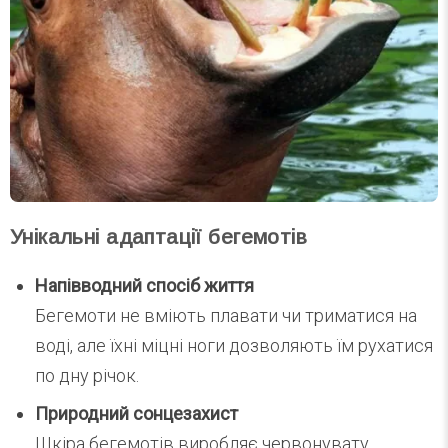
Унікальні адаптації бегемотів
Напівводний спосіб життя
Бегемоти не вміють плавати чи триматися на
воді, але їхні міцні ноги дозволяють їм рухатися
по дну річок.
Природний сонцезахист
Шкіра бегемотів виробляє червонувату