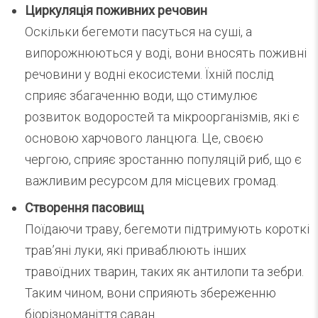
Циркуляція поживних речовин
Оскільки бегемоти пасуться на суші, а
випорожнюються у воді, вони вносять поживні
речовини у водні екосистеми. Їхній послід
сприяє збагаченню води, що стимулює
розвиток водоростей та мікроорганізмів, які є
основою харчового ланцюга. Це, своєю
чергою, сприяє зростанню популяцій риб, що є
важливим ресурсом для місцевих громад.
Створення пасовищ
Поїдаючи траву, бегемоти підтримують короткі
трав’яні луки, які приваблюють інших
травоїдних тварин, таких як антилопи та зебри.
Таким чином, вони сприяють збереженню
біорізноманіття саван.