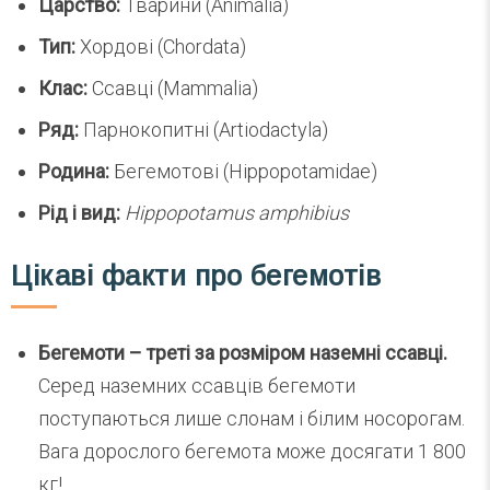
Царство:
Тварини (Animalia)
Тип:
Хордові (Chordata)
Клас:
Ссавці (Mammalia)
Ряд:
Парнокопитні (Artiodactyla)
Родина:
Бегемотові (Hippopotamidae)
Рід і вид:
Hippopotamus amphibius
Цікаві факти про бегемотів
Бегемоти – треті за розміром наземні ссавці.
Серед наземних ссавців бегемоти
поступаються лише слонам і білим носорогам.
Вага дорослого бегемота може досягати 1 800
кг!