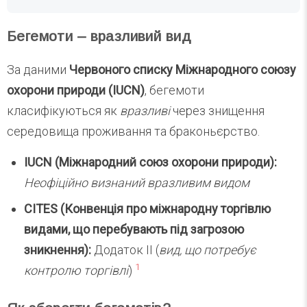
Бегемоти – вразливий вид
За даними
Червоного списку Міжнародного союзу
охорони природи (IUCN)
, бегемоти
класифікуються як
вразливі
через знищення
середовища проживання та браконьєрство.
IUCN (Міжнародний союз охорони природи):
Неофіційно визнаний вразливим видом
CITES (Конвенція про міжнародну торгівлю
видами, що перебувають під загрозою
зникнення):
Додаток II (
вид, що потребує
1
контролю торгівлі
)