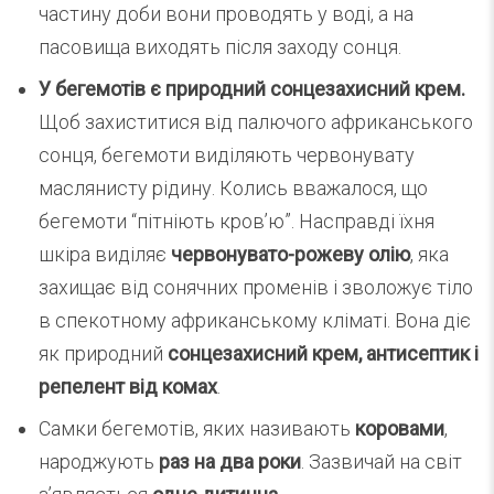
частину доби вони проводять у воді, а на
пасовища виходять після заходу сонця.
У бегемотів є природний сонцезахисний крем.
Щоб захиститися від палючого африканського
сонця, бегемоти виділяють червонувату
маслянисту рідину. Колись вважалося, що
бегемоти “пітніють кров’ю”. Насправді їхня
шкіра виділяє
червонувато-рожеву олію
, яка
захищає від сонячних променів і зволожує тіло
в спекотному африканському кліматі. Вона діє
як природний
сонцезахисний крем, антисептик і
репелент від комах
.
Самки бегемотів, яких називають
коровами
,
народжують
раз на два роки
. Зазвичай на світ