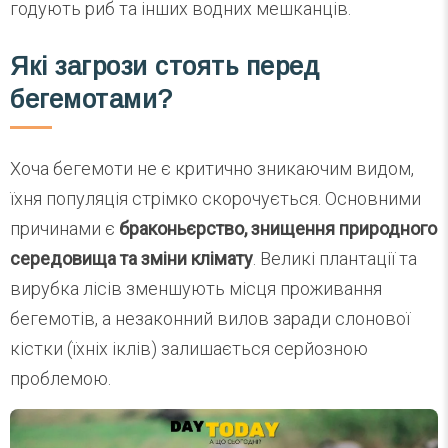
годують риб та інших водних мешканців.
Які загрози стоять перед
бегемотами?
Хоча бегемоти не є критично зникаючим видом,
їхня популяція стрімко скорочується. Основними
причинами є
браконьєрство, знищення природного
середовища та зміни клімату
. Великі плантації та
вирубка лісів зменшують місця проживання
бегемотів, а незаконний вилов заради слонової
кістки (їхніх іклів) залишається серйозною
проблемою.