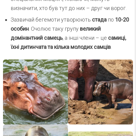
визначити, хто був тут до них – друг чи ворог.
Зазвичай бегемоти утворюють
стада
по
10-20
особин
. Очолює таку групу
великий
домінантний самець
, а інші члени – це
самиці,
їхні дитинчата та кілька молодих самців
.