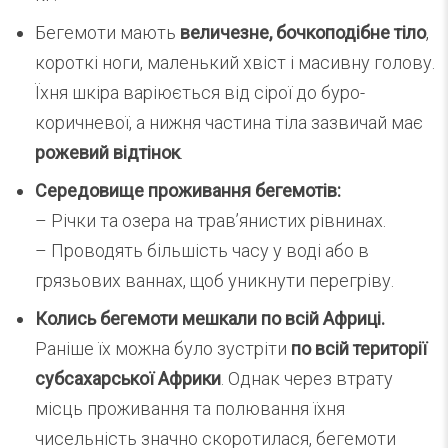
Бегемоти мають
величезне, бочкоподібне тіло
,
короткі ноги, маленький хвіст і масивну голову.
Їхня шкіра варіюється від сірої до буро-
коричневої, а нижня частина тіла зазвичай має
рожевий відтінок
.
Середовище проживання бегемотів:
– Річки та озера на трав’янистих рівнинах.
– Проводять більшість часу у воді або в
грязьових ваннах, щоб уникнути перегріву.
Колись бегемоти мешкали по всій Африці.
Раніше їх можна було зустріти
по всій території
субсахарської Африки
. Однак через втрату
місць проживання та полювання їхня
чисельність значно скоротилася, бегемоти