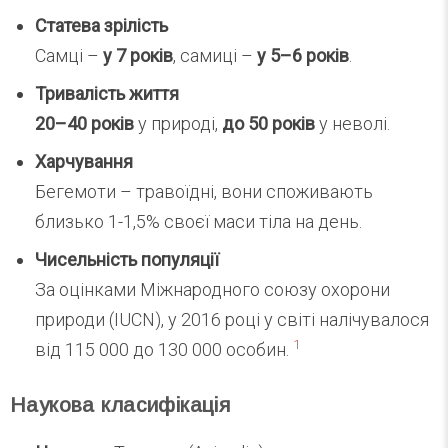
Статева зрілість
Самці –
у 7 років
, самиці –
у 5–6 років
.
Тривалість життя
20–40 років
у природі,
до 50 років
у неволі.
Харчування
Бегемоти – травоїдні, вони споживають
близько 1-1,5% своєї маси тіла на день.
Чисельність популяції
За оцінками Міжнародного союзу охорони
природи (IUCN), у 2016 році у світі налічувалося
1
від 115 000 до 130 000 особин.
Наукова класифікація