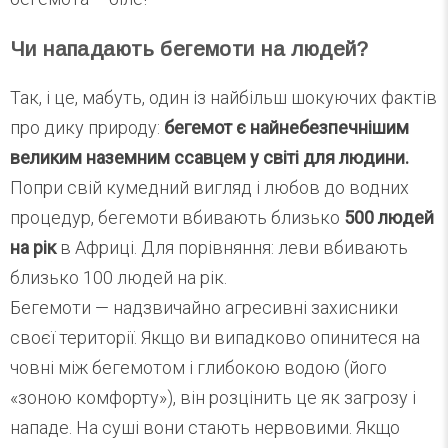
Чи нападають бегемоти на людей?
Так, і це, мабуть, один із найбільш шокуючих фактів
про дику природу:
бегемот є найнебезпечнішим
великим наземним ссавцем у світі для людини.
Попри свій кумедний вигляд і любов до водних
процедур, бегемоти вбивають близько
500 людей
на рік
в Африці. Для порівняння: леви вбивають
близько 100 людей на рік.
Бегемоти — надзвичайно агресивні захисники
своєї території. Якщо ви випадково опинитеся на
човні між бегемотом і глибокою водою (його
«зоною комфорту»), він розцінить це як загрозу і
нападе. На суші вони стають нервовими. Якщо