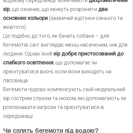
водному середовищі. Вони мають
дихроматичний
зір
, що означає, що можуть розрізняти
два
основних кольори
(зазвичай відтінки синього та
жовтого).
Це подібно до того, як бачать собаки – для
бегемотів світ виглядає менш насиченим, ніж для
людини. Однак їхній
зір добре пристосований до
слабкого освітлення
, що допомагає їм
орієнтуватися вночі, коли вони виходять на
пасовища.
Бегемоти чудово компенсують свій неідеальний
зір гострим слухом та нюхом, які допомагають їм
розпізнавати загрози та орієнтуватися в
середовищі.
Чи сплять бегемоти під водою?