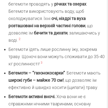
бегемоти проводять у
річках та озерах
.
Бегемоти використовують воду, щоб
охолоджуватися. Їхні
очі, ніздрі та вуха
розташовані на верхній частині голови
, що
дозволяє їм
бачити та дихати
, залишаючись у
2
воді.
Бегемоти їдять лише рослинну їжу, зокрема
траву. Щоночі вони можуть споживати до 35-40
3
кг рослинності!
Бегемоти – “газонокосарки”
. Бегемоти мають
широкі губи – майже 70 см!
, що дозволяє їм
ефективно й швидко косити (щипати) траву.
Бегемоти активні вночі.
Хоча вони не є
справжніми нічними тваринами, основну