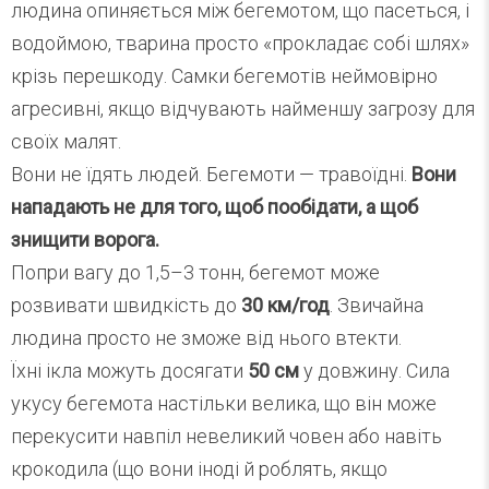
людина опиняється між бегемотом, що пасеться, і
водоймою, тварина просто «прокладає собі шлях»
крізь перешкоду. Самки бегемотів неймовірно
агресивні, якщо відчувають найменшу загрозу для
своїх малят.
Вони не їдять людей. Бегемоти — травоїдні.
Вони
нападають не для того, щоб пообідати, а щоб
знищити ворога.
Попри вагу до 1,5–3 тонн, бегемот може
розвивати швидкість до
30 км/год
. Звичайна
людина просто не зможе від нього втекти.
Їхні ікла можуть досягати
50 см
у довжину. Сила
укусу бегемота настільки велика, що він може
перекусити навпіл невеликий човен або навіть
крокодила (що вони іноді й роблять, якщо