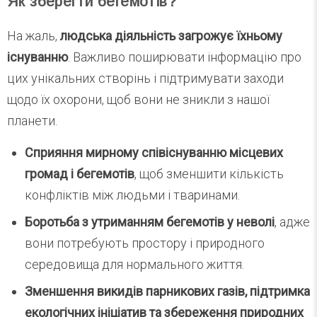
Як зберегти бегемотів?
На жаль,
людська діяльність загрожує їхньому
існуванню
. Важливо поширювати інформацію про
цих унікальних створінь і підтримувати заходи
щодо їх охорони, щоб вони не зникли з нашої
планети.
Сприяння мирному співіснуванню місцевих
громад і бегемотів
, щоб зменшити кількість
конфліктів між людьми і тваринами.
Боротьба з утриманням бегемотів у неволі
, адже
вони потребують простору і природного
середовища для нормального життя.
Зменшення викидів парникових газів, підтримка
екологічних ініціатив та збереження природних