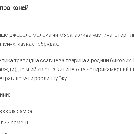
 про коней
ше джерело молока чи м’яса, а жива частина історії 
існях, казках і обрядах.
елика травоїдна ссавцева тварина з родини бикових.
 завжди), довгий хвіст із китицею та чотирикамерний 
етравлювати рослинну їжу.
ини:
росла самка
лий самець
нча