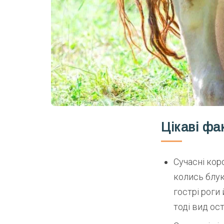
Цікаві фа
Сучасні кор
колись блук
гострі роги
тоді вид ос