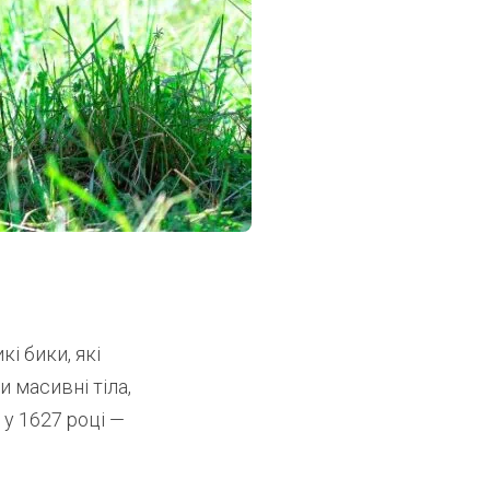
кі бики, які
 масивні тіла,
 у 1627 році —