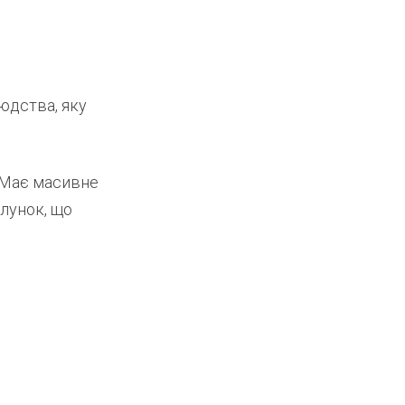
людства, яку
 Має масивне
шлунок, що