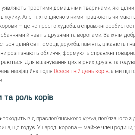
й уявляють простими домашніми тваринами, які цілий
ть жуйку. Але ті, хто дійсно з ними працюють чи мают
 корови — це не просто худоба, а справжні особистост
обаннями й навіть друзями та ворогами. За їхнім до
ься цілий світ: емоції, дружба, пам’ять, цікавість і н
они розпізнають обличчя, формують справжні товарис
раються. Для вшанування цих вірних друзів та годув
ена неофіційна подія
Всесвітній день корів
, а ми під
в.
 та роль корів
»
походить від праслов’янського
korva
, пов’язаного з
ина, що годує. У народі корова — майже член родини,