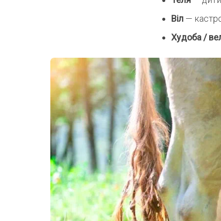
Віл
— кастр
Худоба / ве