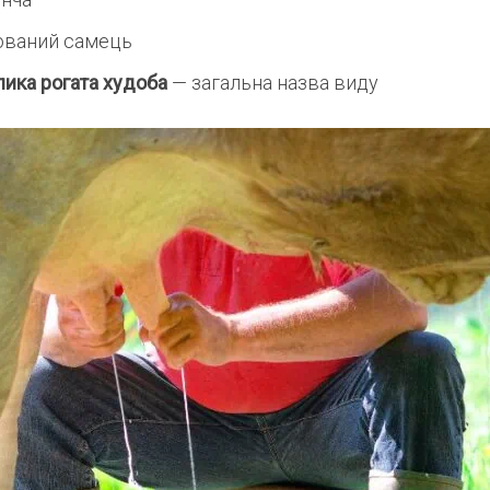
ований самець
лика рогата худоба
— загальна назва виду