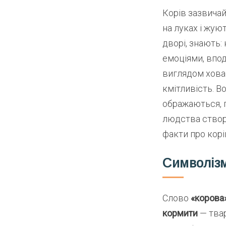
Корів зазвича
на луках і жую
дворі, знають:
емоціями, впод
виглядом ховаєт
кмітливість. В
ображаються, г
людства створ
факти про корі
Символізм
Слово
«корова
кормити
— твар