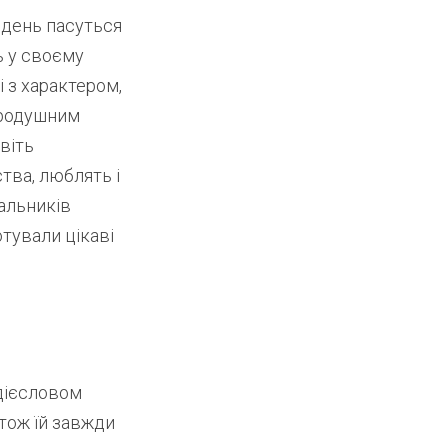
 день пасуться
ь у своєму
і з характером,
бродушним
авіть
тва, люблять і
альників
готували цікаві
 дієсловом
 тож їй завжди