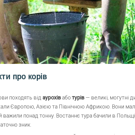
кти про корів
ови походять від
аурохів
або
турів
— великі, могутні ди
али Європою, Азією та Північною Африкою. Вони мали
 й важили понад тонну. Востаннє тура бачили в Польщі
таточно зник.