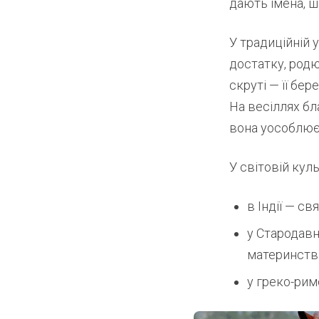
дають імена, 
У традиційній 
достатку, родю
скруті — її бер
На весіллях бл
вона уособлює
У світовій кул
в Індії — с
у Стародавн
материнств
у греко-рим