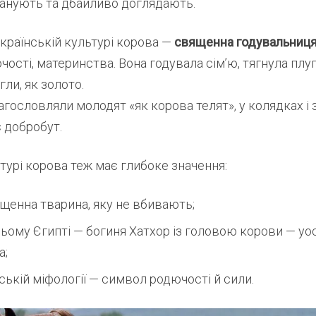
шанують та дбайливо доглядають.
українській культурі корова —
священна годувальниц
чості, материнства. Вона годувала сім’ю, тягнула плуг
егли, як золото.
агословляли молодят «як корова телят», у колядках і
 добробут.
ьтурі корова теж має глибоке значення:
вященна тварина, яку не вбивають;
ьому Єгипті — богиня Хатхор із головою корови — у
а;
ській міфології — символ родючості й сили.