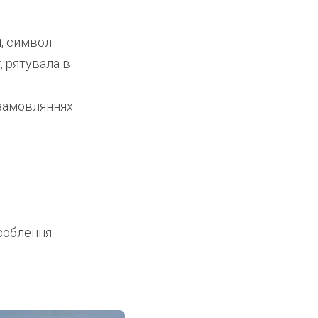
я
, символ
, рятувала в
 замовляннях
особлення