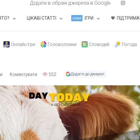
Додати в обрані джерела в Google
ЯТО?
ЦІКАВІ СТАТТІ
ІГРИ
ПІДТРИМА
нове
Онлайн Ігри
Головоломки
Словодей
Погода
Додати до джерел
ти
Коментувати
552