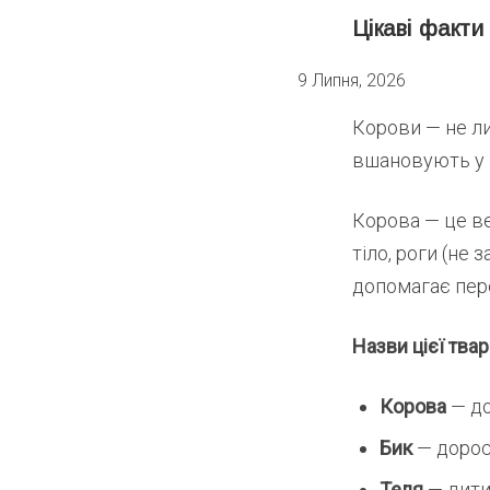
Цікаві факти
9 Липня, 2026
Корови — не ли
вшановують у п
Корова — це в
тіло, роги (не
допомагає пер
Назви цієї твар
Корова
— до
Бик
— дорос
Теля
— дити