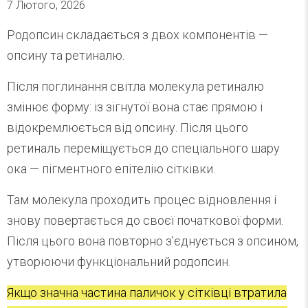
7 Лютого, 2026
Родопсин складається з двох компонентів —
опсину та ретиналю.
Після поглинання світла молекула ретиналю
змінює форму: із зігнутої вона стає прямою і
відокремлюється від опсину. Після цього
ретиналь переміщується до спеціального шару
ока — пігментного епітелію сітківки.
Там молекула проходить процес відновлення і
знову повертається до своєї початкової форми.
Після цього вона повторно з’єднується з опсином,
утворюючи функціональний родопсин.
Якщо значна частина паличок у сітківці втратила