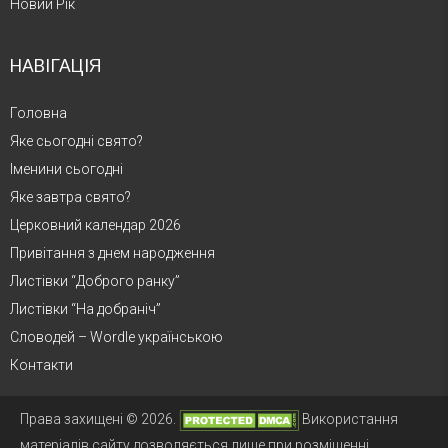
Новий Рік
НАВІГАЦІЯ
Головна
Яке сьогодні свято?
Іменини сьогодні
Яке завтра свято?
Церковний календар 2026
Привітання з днем народження
Листівки “Доброго ранку”
Листівки “На добраніч”
Словодей – Wordle українською
Контакти
Права захищені © 2026.
Використання
матеріалів сайту дозволяється лише при розміщенні