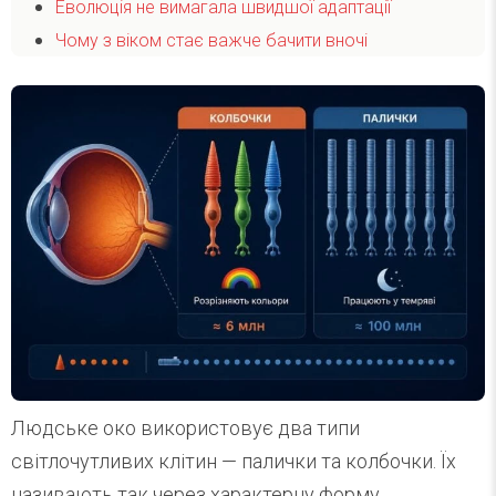
Еволюція не вимагала швидшої адаптації
Чому з віком стає важче бачити вночі
Людське око використовує два типи
світлочутливих клітин — палички та колбочки. Їх
називають так через характерну форму.