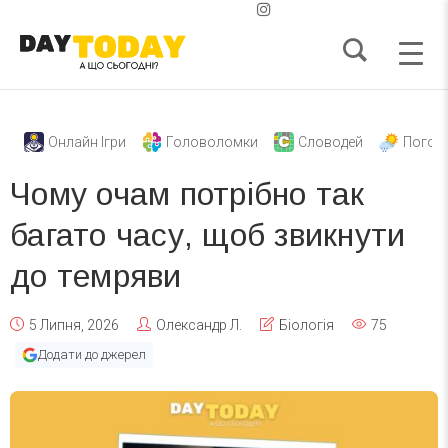
Онлайн Ігри
Головоломки
Словодей
Погод
Чому очам потрібно так
багато часу, щоб звикнути
до темряви
5 Липня, 2026
Олександр Л.
Біологія
75
Додати до джерел