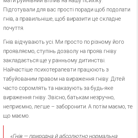
мати руйнівний вплив на нашу психіку.
Підготували для вас прості поради щоб подолати
гнів, а правильніше, щоб виразити це складне
почуття.
Гнів відчувають усі. Ми просто по різному його
проявляємо, ступінь дозволу на прояв гніву
закладається ще у ранньому дитинстві.
Найчастіше психотерапевти працюють з
табуйованим правом на вираження гніву. Дітей
часто соромлять та наказують за будь-яке
вираження гніву. Звісно, батькам незручно,
неприємно, легше – заборонити. А потім маємо, те
що маємо.
«Гнів — природна й абсолютно нормальна