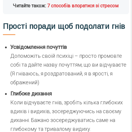
Читайте також:
7 способів впоратися зі стресом
Прості поради щоб подолати гнів
Усвідомлення почуттів
Допоможіть своїй психіці – просто промовте
собі та дайте назву почуттям, що ви відчуваєте
(Я гніваюсь, я роздратований, я в ярості, я
ображений)
Глибоке дихання
Коли відчуваєте гнів, зробіть кілька глибоких
вдихів і видихів, зосереджуючись на своєму
диханні. Бажано зосереджуватись саме на
глибокому та тривалому видиху.