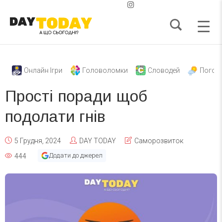
Онлайн Ігри
Головоломки
Словодей
Погод
Прості поради щоб
подолати гнів
5 Грудня, 2024
DAY TODAY
Саморозвиток
Додати до джерел
444