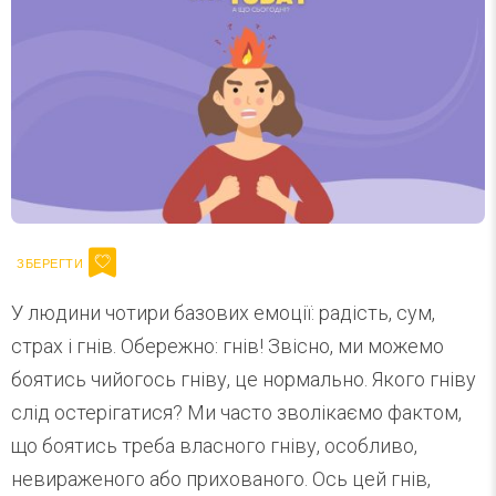
У людини чотири базових емоції: радість, сум,
страх і гнів. Обережно: гнів! Звісно, ми можемо
боятись чийогось гніву, це нормально. Якого гніву
слід остерігатися? Ми часто зволікаємо фактом,
що боятись треба власного гніву, особливо,
невираженого або прихованого. Ось цей гнів,