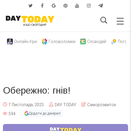
Онлайн Ігри
Головоломки
Словодей
Погод
Обережно: гнів!
7 Листопада, 2025
DAY TODAY
Саморозвиток
Додати до джерел
594