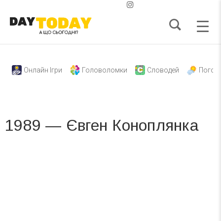
Онлайн Ігри
Головоломки
Словодей
Погод
1989 — Євген Коноплянка
Вже 6 років DAY TODAY складає для вас «
Список свят на день
». Підписуйтесь на щоденну розсилку
зручним для вас способом.
Телеграм
Інстаграм