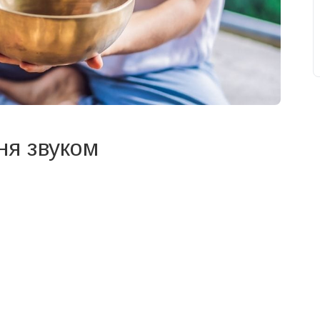
ня звуком
свят на день
». Підписуйтесь на щоденну розсилку
Підписатися