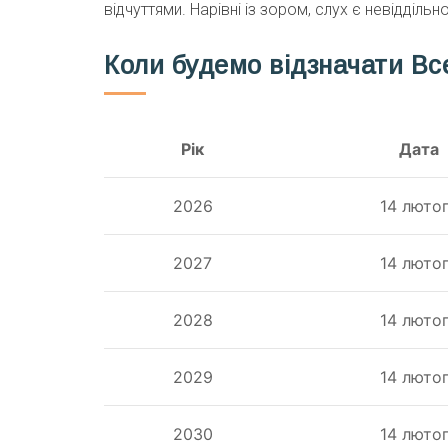
відчуттями. Нарівні із зором, слух є невідділ
Коли будемо відзначати Все
Рік
Дата
2026
14 люто
2027
14 люто
2028
14 люто
2029
14 люто
2030
14 люто