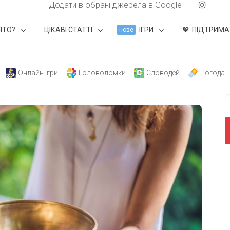
Додати в обрані джерела в Google
ЯТО?
ЦІКАВІ СТАТТІ
ІГРИ
ПІДТРИМА
нове
Онлайн Ігри
Головоломки
Словодей
Погода