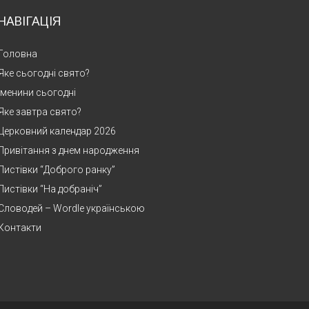
НАВІГАЦІЯ
Головна
Яке сьогодні свято?
Іменини сьогодні
Яке завтра свято?
Церковний календар 2026
Привітання з днем народження
Листівки “Доброго ранку”
Листівки “На добраніч”
Словодей – Wordle українською
Контакти