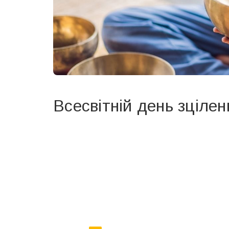
Всесвітній день зцілен
Вже 6 років DAY TODAY складає для вас «
Список 
зручним для вас способом.
Телеграм
Інстаграм
Ваш імейл
Email