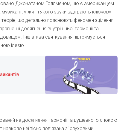
оновано Джонатаном Голдменом, що є американцем
 музикант, у житті якого звуки відіграють ключову
 творів, що детально пояснюють феномен зцілення
прагненні досягнення внутрішньої гармонії та
едовищем. Ініціатива святкування підтримується
иною ідеєю.
зикантів
ований на досягнення гармонії та душевного спокою
 навколо неї тісно пов’язана зі слуховими