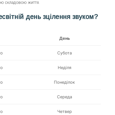
ьною складовою життя.
світній день зцілення звуком?
День
го
Субота
го
Неділя
го
Понеділок
го
Середа
го
Четвер