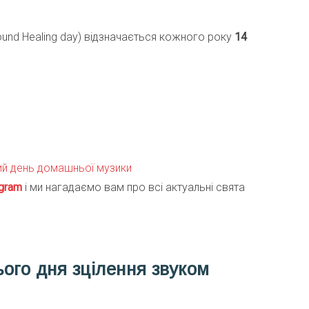
ound Healing day) відзначається кожного року
14
ий день домашньої музики
gra
m
і ми нагадаємо вам про всі актуальні свята
ього дня зцілення звуком