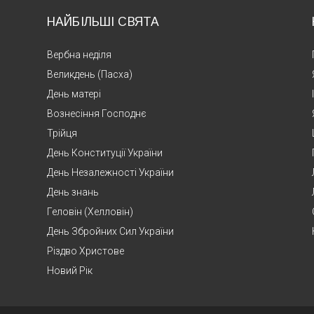
НАЙБІЛЬШІ СВЯТА
Вербна неділя
Великдень (Пасха)
День матері
Вознесіння Господнє
Трійця
День Конституції України
День Незалежності України
День знань
Геловін (Хелловін)
День Збройних Сил України
Різдво Христове
Новий Рік