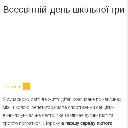
Всесвітній день шкільної гри
Вже 6 років DAY TODAY складає для вас «
Список свят на день
». Підписуйтесь на щоденну розсилку
зручним для вас способом.
Телеграм
Інстаграм
Ваш імейл
Підписатися
Email
У сучасному світі, де життя дітей розписане по хвилинах
між школою, репетиторами та спортивними секціями,
виникло унікальне свято, яке закликає зупинитися та
просто погратися. Щороку
в першу середу лютого