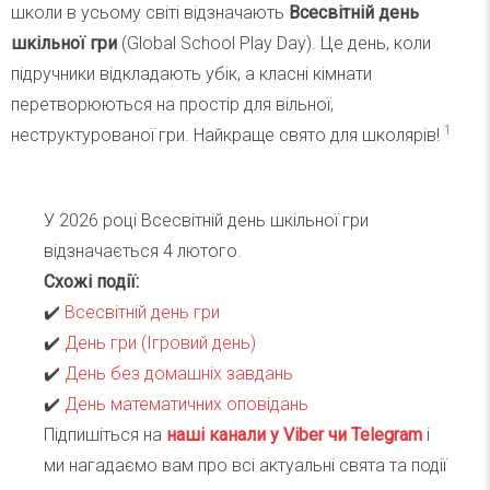
школи в усьому світі відзначають
Всесвітній день
шкільної гри
(Global School Play Day). Це день, коли
підручники відкладають убік, а класні кімнати
перетворюються на простір для вільної,
1
неструктурованої гри. Найкраще свято для школярів!
У 2026 році Всесвітній день шкільної гри
відзначається 4 лютого.
Схожі події:
✔️
Всесвітній день гри
✔️
День гри (Ігровий день)
✔️
День без домашніх завдань
✔️
День математичних оповідань
Підпишіться на
наші канали у Viber чи Telegra
m
і
ми нагадаємо вам про всі актуальні свята та події