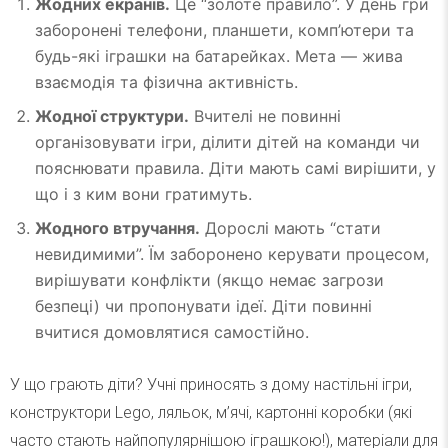
Жодних екранів.
Це “золоте правило”. У день гри
заборонені телефони, планшети, комп’ютери та
будь-які іграшки на батарейках. Мета — жива
взаємодія та фізична активність.
Жодної структури.
Вчителі не повинні
організовувати ігри, ділити дітей на команди чи
пояснювати правила. Діти мають самі вирішити, у
що і з ким вони гратимуть.
Жодного втручання.
Дорослі мають “стати
невидимими”. Їм заборонено керувати процесом,
вирішувати конфлікти (якщо немає загрози
безпеці) чи пропонувати ідеї. Діти повинні
вчитися домовлятися самостійно.
У що грають діти? Учні приносять з дому настільні ігри,
конструктори Lego, ляльок, м’ячі, картонні коробки (які
часто стають найпопулярнішою іграшкою!), матеріали для