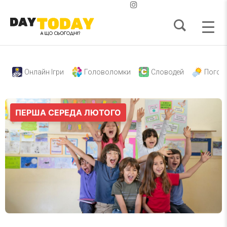
Онлайн Ігри
Головоломки
Словодей
Погод