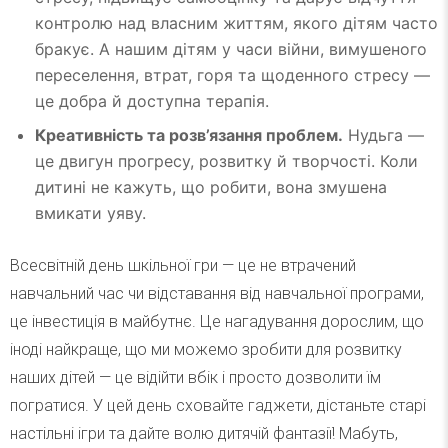
контролю над власним життям, якого дітям часто
бракує. А нашим дітям у часи війни, вимушеного
переселення, втрат, горя та щоденного стресу —
це добра й доступна терапія.
Креативність та розв’язання проблем.
Нудьга —
це двигун прогресу, розвитку й творчості. Коли
дитині не кажуть, що робити, вона змушена
вмикати уяву.
Всесвітній день шкільної гри — це не втрачений
навчальний час чи відставання від навчальної програми,
це інвестиція в майбутнє. Це нагадування дорослим, що
іноді найкраще, що ми можемо зробити для розвитку
наших дітей — це відійти вбік і просто дозволити їм
погратися. У цей день сховайте гаджети, дістаньте старі
настільні ігри та дайте волю дитячій фантазії! Мабуть,