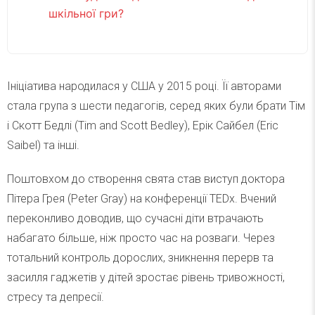
шкільної гри?
Ініціатива народилася у США у 2015 році. Її авторами
стала група з шести педагогів, серед яких були брати Тім
і Скотт Бедлі (Tim and Scott Bedley), Ерік Сайбел (Eric
Saibel) та інші.
Поштовхом до створення свята став виступ доктора
Пітера Грея (Peter Gray) на конференції TEDx. Вчений
переконливо доводив, що сучасні діти втрачають
набагато більше, ніж просто час на розваги. Через
тотальний контроль дорослих, зникнення перерв та
засилля гаджетів у дітей зростає рівень тривожності,
стресу та депресії.