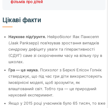
фільмів про дітей
Цікаві факти
Наукове підґрунтя.
Нейробіолог Яак Панксепп
(Jaak Panksepp) пов’язував зростання випадків
синдрому дефіциту уваги та гіперактивності
(СДУГ) саме зі скороченням часу на вільну гру в
школах.
Гра — це наука.
Психолог з Берклі Елісон Гопнік
стверджує, що під час гри діти використовують
імовірнісні моделі, щоб зрозуміти, як
влаштований світ. Тобто гра — це природний
науковий експеримент.
Якщо у 2015 році учасників було 65 тисяч, то вже