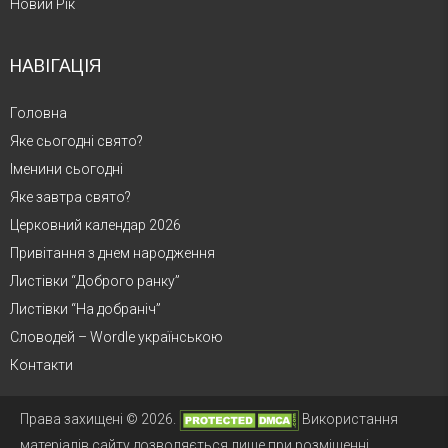
Новий Рік
НАВІГАЦІЯ
Головна
Яке сьогодні свято?
Іменини сьогодні
Яке завтра свято?
Церковний календар 2026
Привітання з днем народження
Листівки “Доброго ранку”
Листівки “На добраніч”
Словодей – Wordle українською
Контакти
Права захищені © 2026.
Використання
матеріалів сайту дозволяється лише при розміщенні