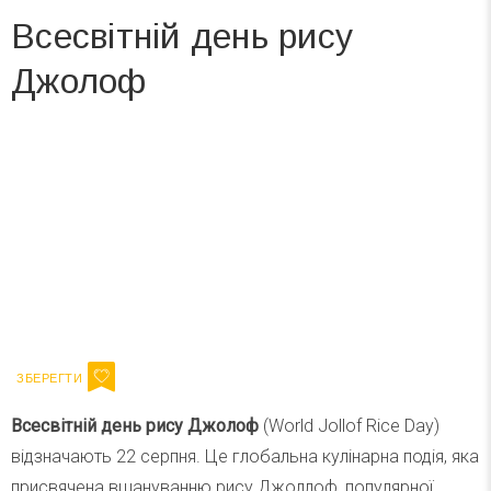
Всесвітній день рису
Джолоф
Вже 6 років DAY TODAY складає для вас «
Список свят на день
». Підписуйтесь на щоденну розсилку
зручним для вас способом.
Телеграм
Інстаграм
Ваш імейл
Підписатися
Email
Всесвітній день рису Джолоф
(World Jollof Rice Day)
відзначають 22 серпня.
Це глобальна кулінарна подія, яка
присвячена вшануванню рису Джоллоф, популярної