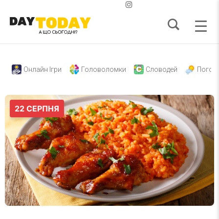
Онлайн Ігри
Головоломки
Словодей
Погод