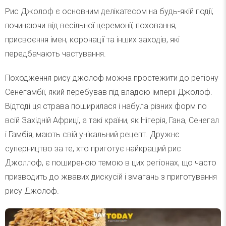
Рис Джолоф є основним делікатесом на будь-якій події,
починаючи від весільної церемонії, поховання,
присвоєння імен, коронації та інших заходів, які
передбачають частування.
Походження рису джолоф можна простежити до регіону
Сенегамбії, який перебував під владою імперії Джолоф.
Відтоді ця страва поширилася і набула різних форм по
всій Західній Африці, а такі країни, як Нігерія, Гана, Сенегал
і Гамбія, мають свій унікальний рецепт. Дружнє
суперництво за те, хто приготує найкращий рис
Джоллоф, є поширеною темою в цих регіонах, що часто
призводить до жвавих дискусій і змагань з приготування
рису Джолоф.