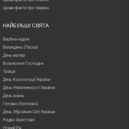
Цікаві факти про тварин
НАЙБІЛЬШІ СВЯТА
Вербна неділя
Великдень (Пасха)
День матері
Вознесіння Господнє
Трійця
День Конституції України
День Незалежності України
День знань
Геловін (Хелловін)
День Збройних Сил України
Різдво Христове
Новий Рік