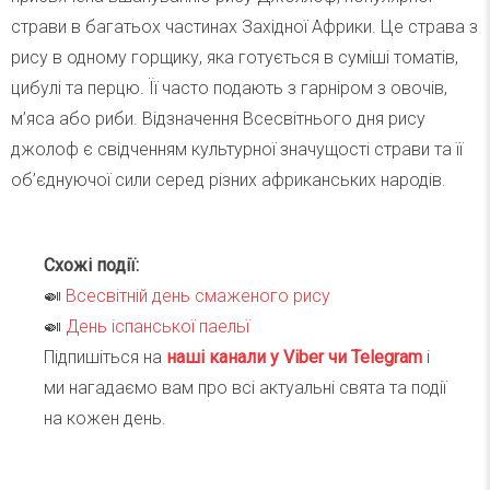
страви в багатьох частинах Західної Африки. Це страва з
рису в одному горщику, яка готується в суміші томатів,
цибулі та перцю. Її часто подають з гарніром з овочів,
м’яса або риби. Відзначення Всесвітнього дня рису
джолоф є свідченням культурної значущості страви та її
об’єднуючої сили серед різних африканських народів.
Схожі події:
🍛
Всесвітній день смаженого рису
🍛
День іспанської паельї
Підпишіться на
наші канали у Viber чи Telegra
m
і
ми нагадаємо вам про всі актуальні свята та події
на кожен день.