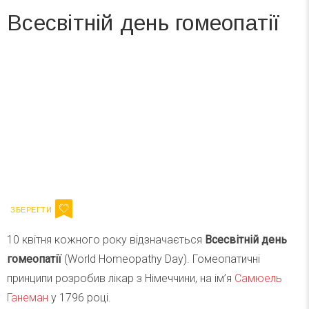
Всесвітній день гомеопатії
Вже 6 років DAY TODAY складає для вас «
Список свят на день
». Підписуйтесь на щоденну розсилку
зручним для вас способом.
Телеграм
Інстаграм
Ваш імейл
Підписатися
Email
10 квітня кожного року відзначається
Всесвітній день
гомеопатії
(World Homeopathy Day). Гомеопатичні
принципи розробив лікар з Німеччини, на ім’я
Самюель
Ганеман
у 1796 році.