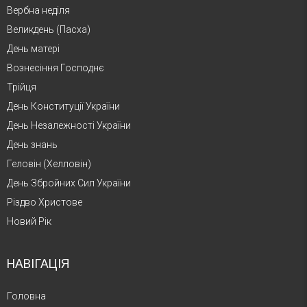
Вербна неділя
Великдень (Пасха)
День матері
Вознесіння Господнє
Трійця
День Конституції України
День Незалежності України
День знань
Геловін (Хелловін)
День Збройних Сил України
Різдво Христове
Новий Рік
НАВІГАЦІЯ
Головна