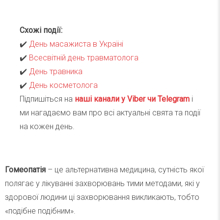
Схожі події:
✔️
День масажиста в Україні
✔️
Всесвітній день травматолога
✔️
День травника
✔️
День косметолога
Підпишіться на
наші канали у Viber чи Telegra
m
і
ми нагадаємо вам про всі актуальні свята та події
на кожен день.
Гомеопатія
– це альтернативна медицина, сутність якої
полягає у лікуванні захворювань тими методами, які у
здорової людини ці захворювання викликають, тобто
«подібне подібним».