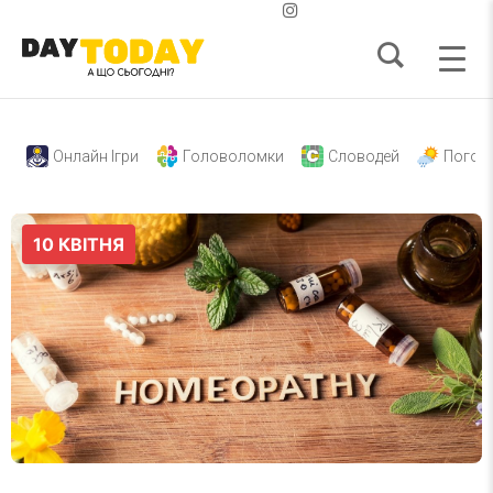
Онлайн Ігри
Головоломки
Словодей
Погод