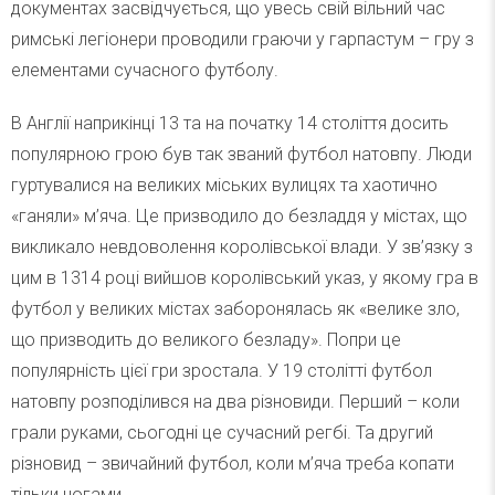
документах засвідчується, що увесь свій вільний час
римські легіонери проводили граючи у гарпастум – гру з
елементами сучасного футболу.
В Англії наприкінці 13 та на початку 14 століття досить
популярною грою був так званий футбол натовпу. Люди
гуртувалися на великих міських вулицях та хаотично
«ганяли» м’яча. Це призводило до безладдя у містах, що
викликало невдоволення королівської влади. У зв’язку з
цим в 1314 році вийшов королівський указ, у якому гра в
футбол у великих містах заборонялась як «велике зло,
що призводить до великого безладу». Попри це
популярність цієї гри зростала. У 19 столітті футбол
натовпу розподілився на два різновиди. Перший – коли
грали руками, сьогодні це сучасний регбі. Та другий
різновид – звичайний футбол, коли м’яча треба копати
тільки ногами.