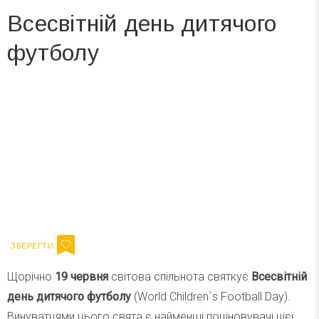
Всесвітній день дитячого
футболу
Вже 6 років DAY TODAY складає для вас «
Список свят на день
». Підписуйтесь на щоденну розсилку
зручним для вас способом.
Телеграм
Інстаграм
Ваш імейл
Підписатися
Email
Щорічно
19 червня
світова спільнота святкує
Всесвітній
день дитячого футболу
(World Children`s Football Day).
Винуватцями цього свята є найменші поціновувачі цієї