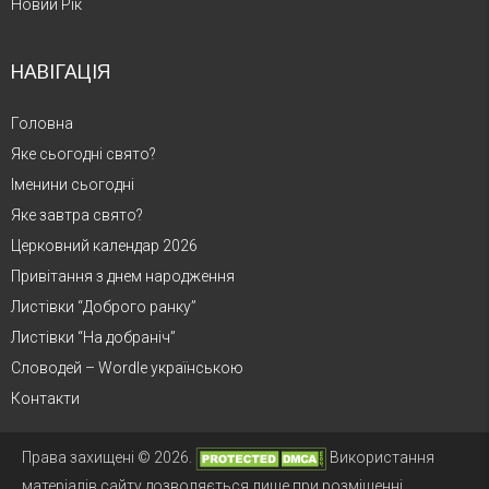
Новий Рік
НАВІГАЦІЯ
Головна
Яке сьогодні свято?
Іменини сьогодні
Яке завтра свято?
Церковний календар 2026
Привітання з днем народження
Листівки “Доброго ранку”
Листівки “На добраніч”
Словодей – Wordle українською
Контакти
Права захищені © 2026.
Використання
матеріалів сайту дозволяється лише при розміщенні