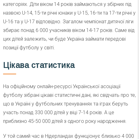
категоріях. Діти віком 14 років займаються у збірних під
назвою U-14, 15-ти річні юнаки у U-15, 16-ти та 17-ти річні у
U-16 та у U-17 відповідно. Загалом чемпіонат дитячої ліги
збирає понад 6 000 учасників віком 14-17 років. Саме від
цих дітей залежить, чи буде Україна займати передові
позиції футболу у світі.
Цікава статистика
На офіційному онлайн-ресурсі Української асоціації
футболу зібрані цікаві статистичні дані, які свідчать про те,
що в Україні у футбольних тренуваннях та іграх беруть
участь понад 330 000 дітей у віці 7-14 років. А це
приблизно 45-50 000 дітей з одного року народження.
У той самий час в Нідерландах функціонує близько 4 000