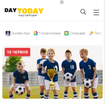
Онлайн Ігри
Головоломки
Словодей
Погод