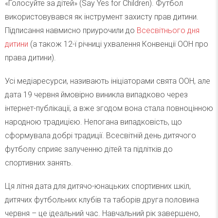
«Голосуйте за дітей» (Say Yes for Children). Футбол
використовувався як інструмент захисту прав дитини.
Підписання навмисно приурочили до
Всесвітнього дня
дитини
(а також 12-ї річниці ухвалення Конвенції ООН про
права дитини).
Усі медіаресурси, називають ініціаторами свята ООН, але
дата 19 червня ймовірно виникла випадково через
інтернет-публікації, а вже згодом вона стала повноцінною
народною традицією. Непогана випадковість, що
сформувала добрі традиції. Всесвітній день дитячого
футболу сприяє залученню дітей та підлітків до
спортивних занять.
Ця літня дата для дитячо-юнацьких спортивних шкіл,
дитячих футбольних клубів та таборів друга половина
червня – це ідеальний час. Навчальний рік завершено,