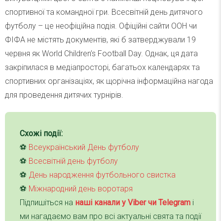
спортивної та командної гри. Всесвітній день дитячого
футболу – це неофіційна подія. Офіційні сайти ООН чи
ФІФА не містять документів, які б затверджували 19
червня як World Children’s Football Day. Однак, ця дата
закріпилася в медіапросторі, багатьох календарях та
спортивних організаціях, як щорічна інформаційна нагода
для проведення дитячих турнірів.
Схожі події:
⚽️
Всеукраїнський День футболу
⚽️
Всесвітній день футболу
⚽️
День народження футбольного свистка
⚽️
Міжнародний день воротаря
Підпишіться на
наші канали у Viber чи Telegra
m
і
ми нагадаємо вам про всі актуальні свята та події