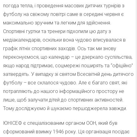
погода тепла, і проведення масових дитячих турнірів з
футболу на свіжому повітрі саме в середині червня є
максимально зручним та легким для здійснення.
Спортивні гуртки та тренери підхопили цю дату з
медіакалендарів, оскільки вона чудово вписувалася в
графік літніх спортивних заходів. Ось так ми знову
переконуємося, що календар – це дзеркало суспільства,
якщо народ підтримає, соцмережі поширять та “офіційно”
затвердять. У випадку зі святом Всесвітній день дитячого
футболу – все склалося чудово. Але є багато свят, які
потрапляють до нашого інформаційного простору не
лише, щоб залучати дітей до спортивних активностей.
Тому досліджуємо й шукаємо першоджерела завжди.
ЮНІСЕФ є спеціалізованим органом ООН, який був
сформований взимку 1946 року. Ця організація посідає