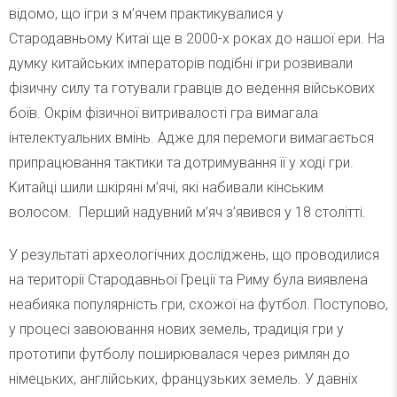
відомо, що ігри з м’ячем практикувалися у
Стародавньому Китаї ще в 2000-х роках до нашої ери. На
думку китайських імператорів подібні ігри розвивали
фізичну силу та готували гравців до ведення військових
боїв. Окрім фізичної витривалості гра вимагала
інтелектуальних вмінь. Адже для перемоги вимагається
припрацювання тактики та дотримування її у ході гри.
Китайці шили шкіряні м’ячі, які набивали кінським
волосом. Перший надувний м’яч з’явився у 18 столітті.
У результаті археологічних досліджень, що проводилися
на території Стародавньої Греції та Риму була виявлена
неабияка популярність гри, схожої на футбол. Поступово,
у процесі завоювання нових земель, традиція гри у
прототипи футболу поширювалася через римлян до
німецьких, англійських, французьких земель. У давніх