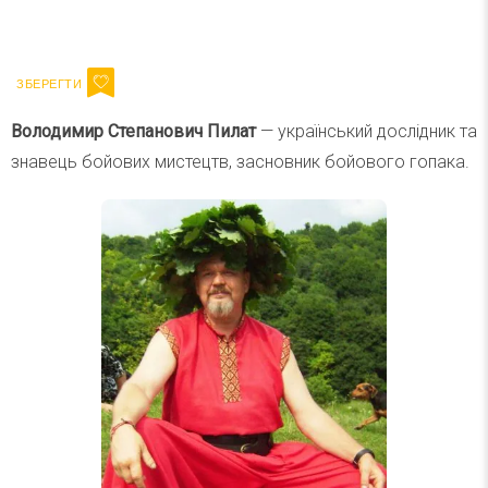
Ваш імейл
Підписатися
Email
Володимир
Степанович Пилат
— український дослідник та
знавець бойових мистецтв, засновник бойового гопака.