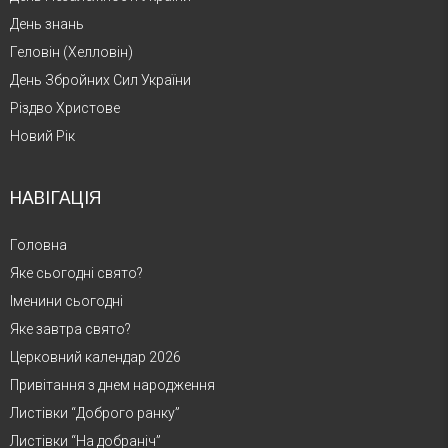
День знань
Геловін (Хелловін)
День Збройних Сил України
Різдво Христове
Новий Рік
НАВІГАЦІЯ
Головна
Яке сьогодні свято?
Іменини сьогодні
Яке завтра свято?
Церковний календар 2026
Привітання з днем народження
Листівки “Доброго ранку”
Листівки “На добраніч”