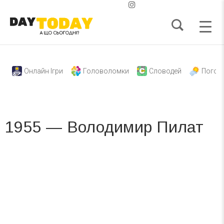
Онлайн Ігри
Головоломки
Словодей
Погод
1955 — Володимир Пилат
Вже 6 років DAY TODAY складає для вас «
Список свят на день
». Підписуйтесь на щоденну розсилку
зручним для вас способом.
Телеграм
Інстаграм