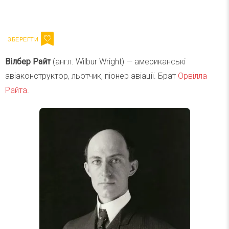
Ваш імейл
Підписатися
Email
Вілбер Райт
(англ. Wilbur Wright) — американські
авіаконструктор, льотчик, піонер авіації. Брат
Орвілла
Райта
.