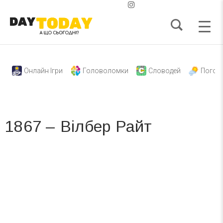
Онлайн Ігри
Головоломки
Словодей
Погод
1867 – Вілбер Райт
Вже 6 років DAY TODAY складає для вас «
Список свят на день
». Підписуйтесь на щоденну розсилку
зручним для вас способом.
Телеграм
Інстаграм