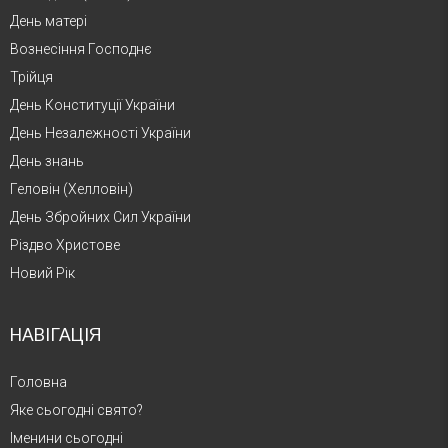
День матері
Вознесіння Господнє
Трійця
День Конституції України
День Незалежності України
День знань
Геловін (Хелловін)
День Збройних Сил України
Різдво Христове
Новий Рік
НАВІГАЦІЯ
Головна
Яке сьогодні свято?
Іменини сьогодні