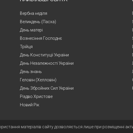
Вербна неділя
Великдень (Пасха)
День матері
Вознесіння Господнє
Трійця
День Конституції України
День Незалежності України
День знань
Геловін (Хелловін)
День Збройних Сил України
Різдво Христове
Новий Рік
ористання матеріалів сайту дозволяється лише при розміщенні ак