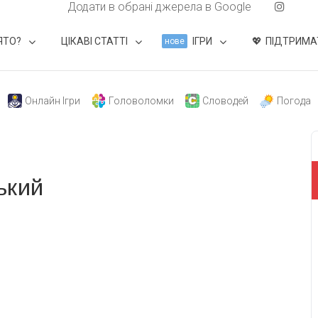
Додати в обрані джерела в Google
ЯТО?
ЦІКАВІ СТАТТІ
ІГРИ
ПІДТРИМА
нове
Онлайн Ігри
Головоломки
Словодей
Погода
ький
свят на день
». Підписуйтесь на щоденну розсилку
Підписатися