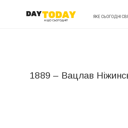
ЯКЕ СЬОГОДНІ СВ
1889 – Вацлав Ніжинс
Вже 6 років DAY TODAY складає для вас «
Список 
зручним для вас способом.
Телеграм
Інстаграм
Ваш імейл