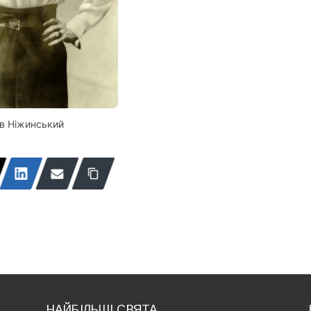
в Ніжинський
НАЙБІЛЬШІ СВЯТА