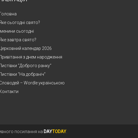
Головна
Яке сьогодні свято?
Іменини сьогодні
Яке завтра свято?
Церковний календар 2026
Привітання з днем народження
Листівки “Доброго ранку”
Листівки “На добраніч”
Словодей – Wordle українською
Контакти
тивного посилання на
DAY
TODAY
.