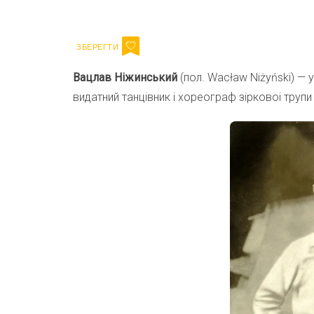
Email
Вацлав Ніжинський
(пол. Wacław Niżyński) —
видатний танцівник і хореограф зірковоі трупи